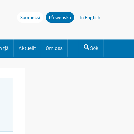
Suomeksi
På svenska
In English
 tjä
Aktuellt
Om oss
Sök