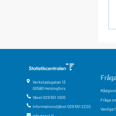
Fråg
Verkstadsgatan
13
00580
Helsingfors
Rådgivni
Växel
029 551 1000
Fråga om
Informationstjänst
029 551 2220
Vanliga 
info@stat.fi