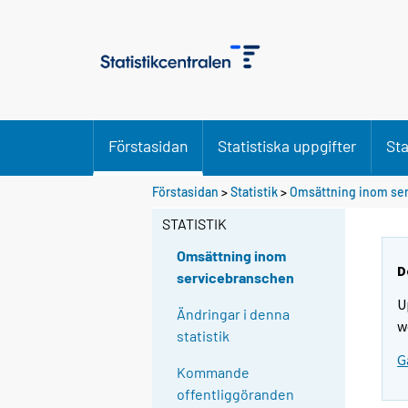
Förstasidan
Statistiska uppgifter
Sta
Förstasidan
>
Statistik
>
Omsättning inom se
STATISTIK
Omsättning inom
D
servicebranschen
U
Ändringar i denna
w
statistik
G
Kommande
offentliggöranden