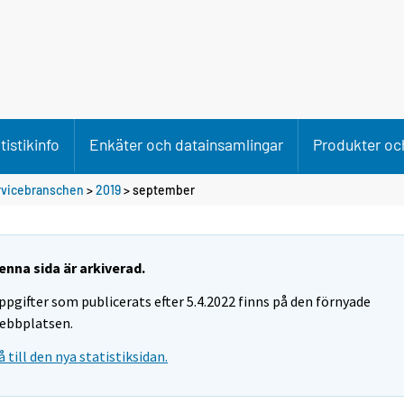
tistikinfo
Enkäter och datainsamlingar
Produkter och
rvicebranschen
>
2019
>
september
enna sida är arkiverad.
ppgifter som publicerats efter 5.4.2022 finns på den förnyade
ebbplatsen.
å till den nya statistiksidan.