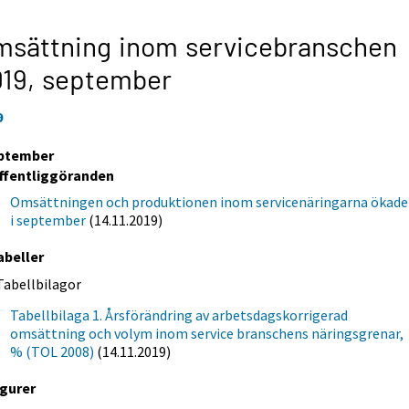
msättning inom servicebranschen
019,
september
9
ptember
ffentliggöranden
Omsättningen och produktionen inom servicenäringarna ökade
i september
(14.11.2019)
abeller
Tabellbilagor
Tabellbilaga 1. Årsförändring av arbetsdagskorrigerad
omsättning och volym inom service branschens näringsgrenar,
% (TOL 2008)
(14.11.2019)
igurer