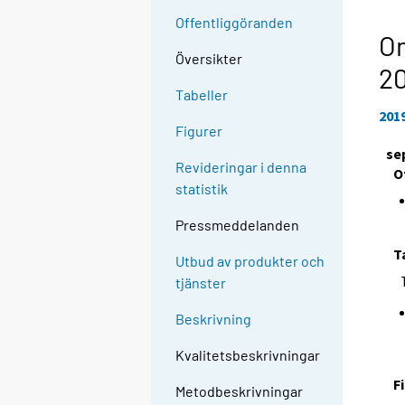
Offentliggöranden
O
Översikter
2
Tabeller
201
Figurer
se
Revideringar i denna
O
statistik
Pressmeddelanden
T
Utbud av produkter och
tjänster
Beskrivning
Kvalitetsbeskrivningar
F
Metodbeskrivningar