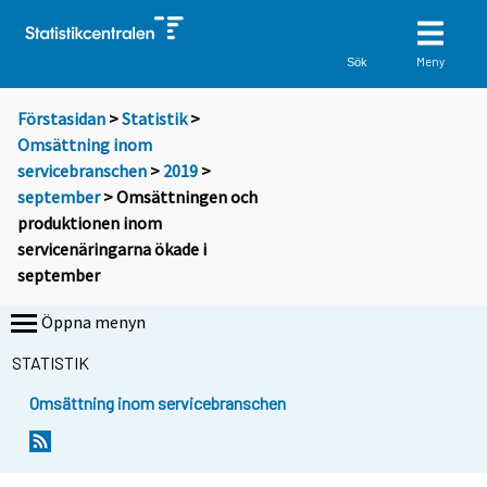
Meny
Sök
Förstasidan
>
Statistik
>
Omsättning inom
servicebranschen
>
2019
>
september
> Omsättningen och
produktionen inom
servicenäringarna ökade i
september
Öppna menyn
STATISTIK
Omsättning inom servicebranschen
Y
Y
o
o
u
u