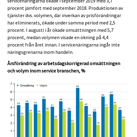
servicenäringarna ökade i september 2019 med 3,7
i
i
procent jämfört med september 2018. Produktionen av
c
c
e
e
tjänster dvs. volymen, där inverkan av prisförändringar
.
.
har eliminerats, ökade under samma period med 2,5
procent. I augusti i år ökade omsättningen med 5,7
procent, medan volymen visade en ökning på 4,4
procent från året innan. I servicenäringarna ingår inte
näringsgrenarna inom handeln.
Årsförändring av arbetsdagskorrigerad omsättningen
och volym inom service branschen, %