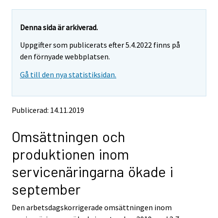
a
a
r
r
e
e
Denna sida är arkiverad.
m
m
Uppgifter som publicerats efter 5.4.2022 finns på
o
o
v
v
den förnyade webbplatsen.
i
i
Gå till den nya statistiksidan.
n
n
g
g
t
t
o
o
Publicerad: 14.11.2019
a
a
n
n
Omsättningen och
o
o
t
t
produktionen inom
h
h
e
e
servicenäringarna ökade i
r
r
s
s
september
e
e
r
r
Den arbetsdagskorrigerade omsättningen inom
v
v