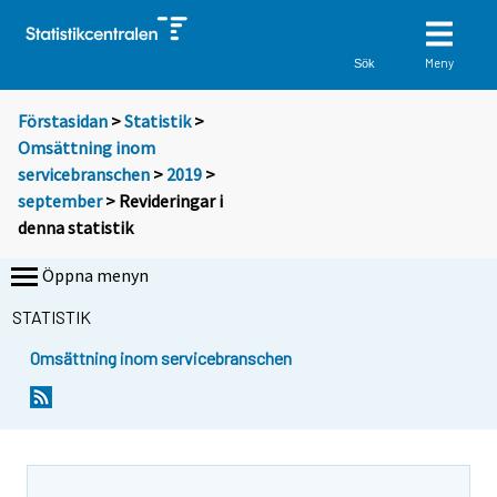
Meny
Sök
Förstasidan
>
Statistik
>
Omsättning inom
servicebranschen
>
2019
>
september
> Revideringar i
denna statistik
Öppna menyn
STATISTIK
Omsättning inom servicebranschen