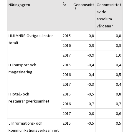
Näringsgren
År
Genomsnitt
Genomsnittet
1)
av de
absoluta
2)
värdena
HIJLMNRS Övriga tjänster
2015
-0,8
0,8
totalt
2016
-0,9
0,9
2017
-0,9
1,0
H Transport och
2015
-0,4
0,4
magasinering
2016
-0,4
0,5
2017
-0,3
0,4
I Hotell- och
2015
-0,5
0,8
restaurangverksamhet
2016
-0,7
0,7
2017
0,0
0,6
J Informations- och
2015
-0,5
0,5
kommunikationsverksamhet