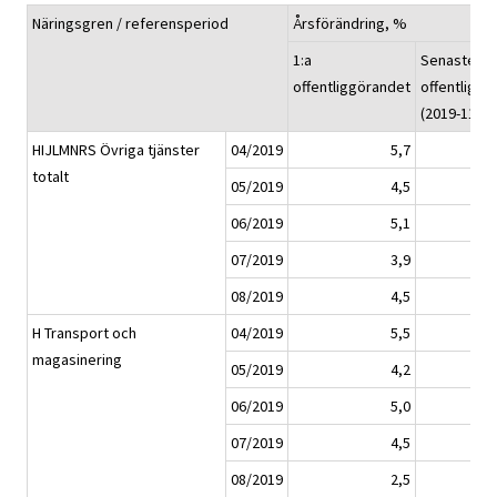
Näringsgren / referensperiod
Årsförändring, %
1:a
Senaste
offentliggörandet
offentliggö
(2019-11-14
HIJLMNRS Övriga tjänster
04/2019
5,7
totalt
05/2019
4,5
06/2019
5,1
07/2019
3,9
08/2019
4,5
H Transport och
04/2019
5,5
magasinering
05/2019
4,2
06/2019
5,0
07/2019
4,5
08/2019
2,5