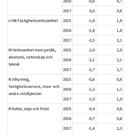
2016
-0,6
0,7
2017
0,0
0,6
L=68 Fastighetsverksamhet
2015
-1,6
1,6
2016
-1,6
1,6
2017
-2,5
3,1
M Verksamhet inom juridik,
2015
-2,0
2,0
ekonomi, vetenskap och
2016
-2,1
2,1
teknik
2017
-2,7
2,7
N Uthyrning,
2015
-0,8
0,8
fastighetsservice, rese- och
2016
-1,2
1,2
andra stödtjänster
2017
-1,0
1,0
R Kultur, nöje och fritid
2015
-0,4
0,6
2016
-0,7
0,8
2017
-1,4
2,3