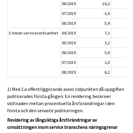
06/2019
-10,2
07/2019
-2,6
08/2019
5,4
S Annan serviceverksamhet
04/2019
7,3
05/2019
3,2
06/2019
5,6
07/2019
2,0
08/2019
6,2
1) Med 1:a offentliggörande avses tidpunkten då uppgiften
publicerades första gången. En revidering beskriver
skillnaden mellan procentuella årsförändringar i den
första och den senaste publiceringen.
Revidering av långsiktiga årsförändringar av
omsättningen inom service branschens näringsgrenar