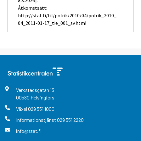
8.8.2026].
Åtkomstsätt:
http://stat.fi/til/polrik/2010/04/polrik_2010_
04_2011-01-17_tie_001_sv.html
Verkstadsgatan
13
00580
Helsingfors
Växel
029 551 1000
Informationstjänst
029 551 2220
info@stat.fi