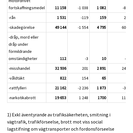
motordrivet
fortskaffningsmedel
11 158
-1 038
1 082
-84
-rån
1 531
-119
159
27
-skadegörelse
49 144
-1 554
4 795
609
-dråp, mord eller
dråp under
förmildrande
omständigheter
112
-3
10
-1
-misshandel
32 936
201
2 891
240
-våldtäkt
822
154
65
-
-rattfylleri
21 162
-2 236
1 873
-36
-narkotikabrott
19 653
1 248
1700
117
1) Exkl äventyrande av trafiksäkerheten, smitning i
vägtrafik, trafikförseelse, brott mot viss social
lagstifning om vägtransporter och fordonsförseelse