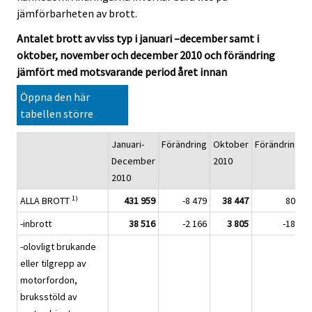
jämförbarheten av brott.
Antalet brott av viss typ i januari –december samt i
oktober, november och december 2010 och förändring
jämfört med motsvarande period året innan
Öppna den här
tabellen större
Januari-
Förändring
Oktober
Förändring
N
December
2010
2
2010
1)
ALLA BROTT
431 959
-8 479
38 447
800
-inbrott
38 516
-2 166
3 805
-182
-olovligt brukande
eller tilgrepp av
motorfordon,
bruksstöld av