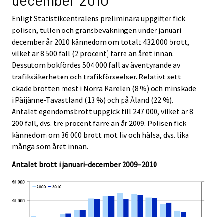
december 2010
c
c
e
e
Enligt Statistikcentralens preliminära uppgifter fick
.
.
polisen, tullen och gränsbevakningen under januari–
december år 2010 kännedom om totalt 432 000 brott,
vilket är 8 500 fall (2 procent) färre än året innan.
Dessutom bokfördes 504 000 fall av äventyrande av
trafiksäkerheten och trafikförseelser. Relativt sett
ökade brotten mest i Norra Karelen (8 %) och minskade
i Päijänne-Tavastland (13 %) och på Åland (22 %).
Antalet egendomsbrott uppgick till 247 000, vilket är 8
200 fall, dvs. tre procent färre än år 2009. Polisen fick
kännedom om 36 000 brott mot liv och hälsa, dvs. lika
många som året innan.
Antalet brott i januari-december 2009–2010