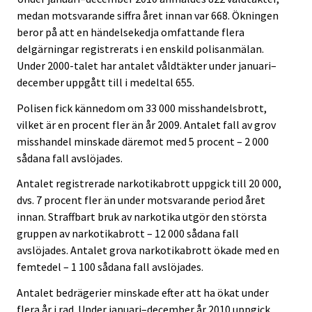
medan motsvarande siffra året innan var 668. Ökningen
beror på att en händelsekedja omfattande flera
delgärningar registrerats i en enskild polisanmälan.
Under 2000-talet har antalet våldtäkter under januari–
december uppgått till i medeltal 655.
Polisen fick kännedom om 33 000 misshandelsbrott,
vilket är en procent fler än år 2009. Antalet fall av grov
misshandel minskade däremot med 5 procent – 2 000
sådana fall avslöjades.
Antalet registrerade narkotikabrott uppgick till 20 000,
dvs. 7 procent fler än under motsvarande period året
innan. Straffbart bruk av narkotika utgör den största
gruppen av narkotikabrott – 12 000 sådana fall
avslöjades. Antalet grova narkotikabrott ökade med en
femtedel – 1 100 sådana fall avslöjades.
Antalet bedrägerier minskade efter att ha ökat under
flera år i rad. Under januari–december år 2010 uppgick