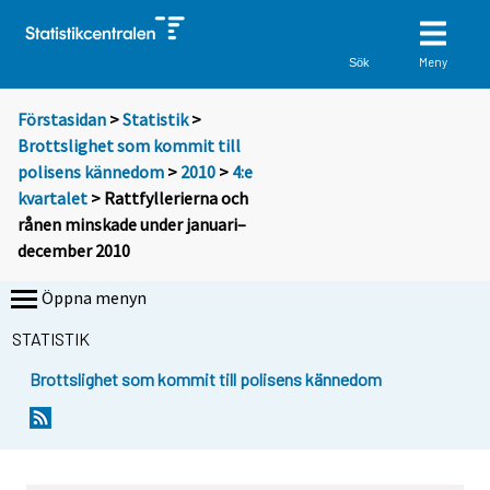
Meny
Sök
Förstasidan
>
Statistik
>
Brottslighet som kommit till
polisens kännedom
>
2010
>
4:e
kvartalet
> Rattfyllerierna och
rånen minskade under januari–
december 2010
Öppna menyn
STATISTIK
Brottslighet som kommit till polisens kännedom
Y
Y
o
o
u
u
a
a