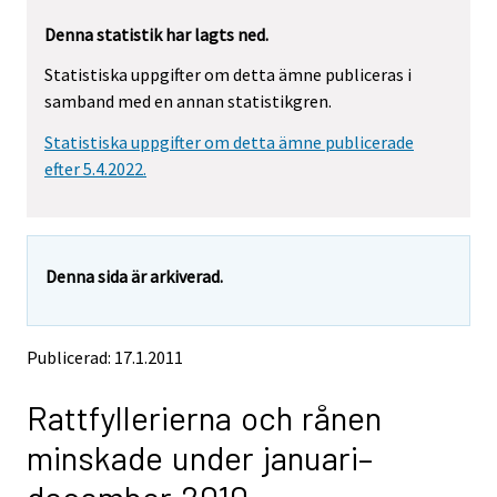
r
r
Denna statistik har lagts ned.
e
e
m
m
Statistiska uppgifter om detta ämne publiceras i
o
o
samband med en annan statistikgren.
v
v
i
i
Statistiska uppgifter om detta ämne publicerade
n
n
g
g
efter 5.4.2022.
t
t
o
o
a
a
n
n
Denna sida är arkiverad.
o
o
t
t
h
h
e
e
Publicerad: 17.1.2011
r
r
s
s
Rattfyllerierna och rånen
e
e
r
r
minskade under januari–
v
v
i
i