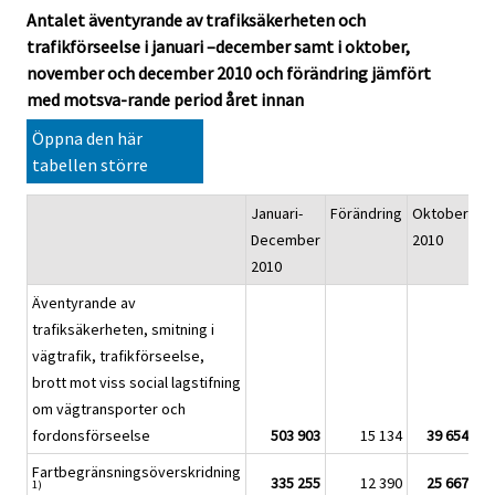
Antalet äventyrande av trafiksäkerheten och
trafikförseelse i januari –december samt i oktober,
november och december 2010 och förändring jämfört
med motsva-rande period året innan
Öppna den här
tabellen större
Januari-
Förändring
Oktober
Fö
December
2010
2010
Äventyrande av
trafiksäkerheten, smitning i
vägtrafik, trafikförseelse,
brott mot viss social lagstifning
om vägtransporter och
fordonsförseelse
503 903
15 134
39 654
Fartbegränsningsöverskridning
335 255
12 390
25 667
1)