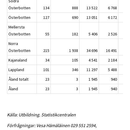
Södra
Österbotten
134
888
13 522
6 768
Österbotten
127
690
13 051
6 172
Mellersta
Österbotten
55
182
5 406
2 526
Norra
Österbotten
215
1 938
34 696
16 491
Kajanaland
34
105
4 541
2 184
Lappland
101
346
11 297
5 488
Åland totalt
23
3
1 945
940
Åland
23
3
1 945
940
Källa: Utbildning. Statistikcentralen
Förfrågningar: Vesa Hämäläinen 029 551 2594,