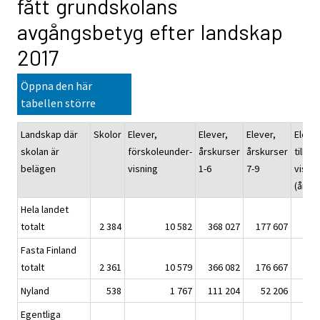
fått grundskolans
avgångsbetyg efter landskap
2017
Öppna den här
tabellen större
Landskap där
Skolor
Elever,
Elever,
Elever,
Elever
skolan är
förskoleunder-
årskurser
årskurser
tilläg
belägen
visning
1-6
7-9
visnin
(årsku
Hela landet
totalt
2 384
10 582
368 027
177 607
Fasta Finland
totalt
2 361
10 579
366 082
176 667
Nyland
538
1 767
111 204
52 206
Egentliga