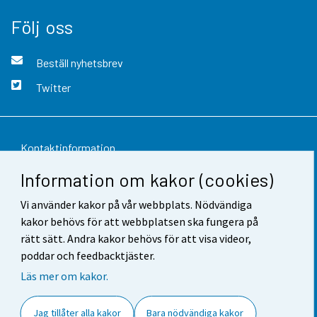
Följ oss
Beställ nyhetsbrev
Twitter
Kontaktinformation
Information om kakor (cookies)
Respons
Vi använder kakor på vår webbplats. Nödvändiga
Användarvillkor
kakor behövs för att webbplatsen ska fungera på
Dataskydd
rätt sätt. Andra kakor behövs för att visa videor,
poddar och feedbacktjäster.
Tillgänglighet
Läs mer om kakor.
Information om webbplatsen
Jag tillåter alla kakor
Bara nödvändiga kakor