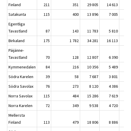
Finland
211
351
29 805
14 613
Satakunta
115
400
13 896
7 005
Egentliga
Tavastland
87
143
11 783
5 810
Birkaland
175
1 782
34 281
16 113
Päijänne-
Tavastland
70
128
12 807
6 390
Kymmenedalen
84
216
10 356
5 489
Södra Karelen
39
58
7 687
3 801
Södra Savolax
76
273
8 120
4 386
Norra Savolax
115
484
15 286
7 619
Norra Karelen
72
349
9 538
4 720
Mellersta
Finland
113
479
18 806
8 886