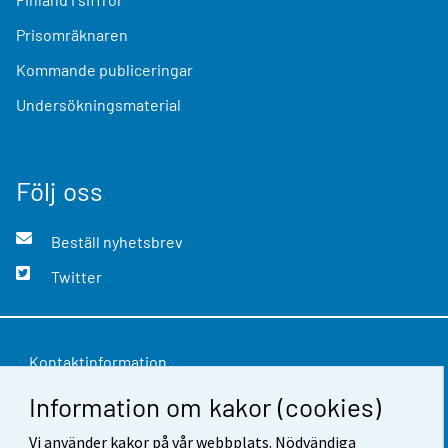
Prisomräknaren
Kommande publiceringar
Undersökningsmaterial
Följ oss
Beställ nyhetsbrev
Twitter
Kontaktinformation
Information om kakor (cookies)
Respons
Användarvillkor
Vi använder kakor på vår webbplats. Nödvändiga