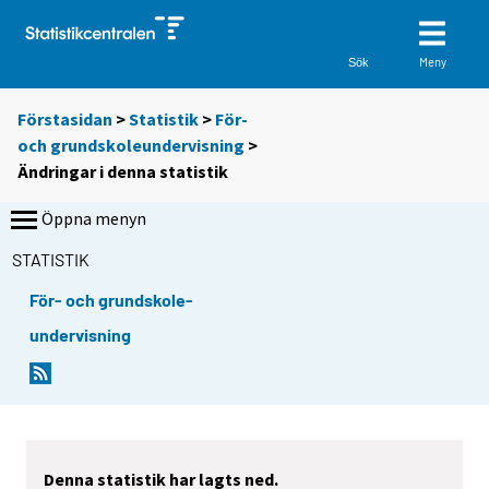
Meny
Sök
Förstasidan
>
Statistik
>
För-
och grundskoleundervisning
>
Ändringar i denna statistik
Öppna menyn
STATISTIK
För- och grundskole-
undervisning
Denna statistik har lagts ned.