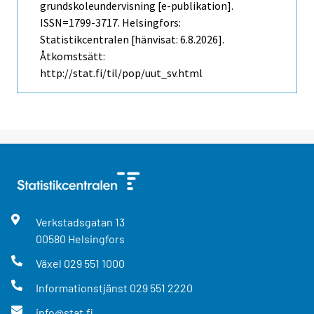
grundskoleundervisning [e-publikation].
ISSN=1799-3717. Helsingfors:
Statistikcentralen [hänvisat: 6.8.2026].
Åtkomstsätt:
http://stat.fi/til/pop/uut_sv.html
Verkstadsgatan
13
00580
Helsingfors
Växel
029 551 1000
Informationstjänst
029 551 2220
info@stat.fi