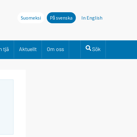
Suomeksi
På svenska
In English
 tjä
Aktuellt
Om oss
Sök