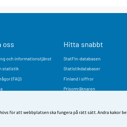
a oss
Hitta snabbt
ng och informationstjänst
StatFin-databasen
 statistik
Statistikdatabaser
frågor (FAQ)
Finland i siffror
ia
Prisomräknaren
Kommande publiceringar
Undersökningsmaterial
övs för att webbplatsen ska fungera på rätt sätt. Andra kakor behö