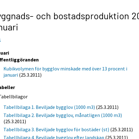
ggnads- och bostadsproduktion 20
nuari
1
nuari
ffentliggöranden
Kubikvolymen för bygglov minskade med över 13 procent i
januari
(25.3.2011)
abeller
Tabellbilagor
Tabellbilaga 1. Beviljade bygglov (1000 m3)
(25.3.2011)
Tabellbilaga 2. Beviljade bygglov, månatligen (1000 m3)
(25.3.2011)
Tabellbilaga 3. Beviljade bygglov för bostäder (st)
(25.3.2011)
Tabellbilaga 4. Beviljade bygglov efter landskap
(25.3.2011)