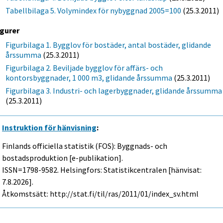
Tabellbilaga 5. Volymindex för nybyggnad 2005=100
(25.3.2011)
igurer
Figurbilaga 1. Bygglov för bostäder, antal bostäder, glidande
årssumma
(25.3.2011)
Figurbilaga 2. Beviljade bygglov för affärs- och
kontorsbyggnader, 1 000 m3, glidande årssumma
(25.3.2011)
Figurbilaga 3. Industri- och lagerbyggnader, glidande årssumma
(25.3.2011)
Instruktion för hänvisning
:
Finlands officiella statistik (FOS): Byggnads- och
bostadsproduktion [e-publikation].
ISSN=1798-9582. Helsingfors: Statistikcentralen [hänvisat:
7.8.2026].
Åtkomstsätt: http://stat.fi/til/ras/2011/01/index_sv.html