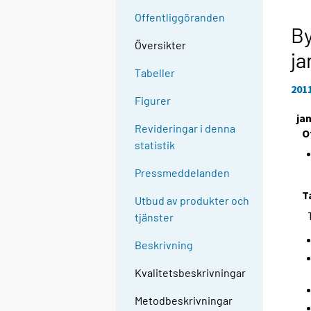
Offentliggöranden
By
Översikter
ja
Tabeller
201
Figurer
ja
Revideringar i denna
O
statistik
Pressmeddelanden
T
Utbud av produkter och
tjänster
Beskrivning
Kvalitetsbeskrivningar
Metodbeskrivningar