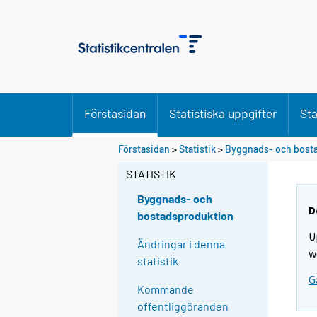
Förstasidan
Statistiska uppgifter
Sta
Förstasidan
>
Statistik
>
Byggnads- och bost
STATISTIK
Byggnads- och
D
bostadsproduktion
U
Ändringar i denna
w
statistik
G
Kommande
offentliggöranden