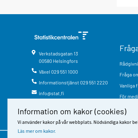
Fråg
Verkstadsgatan
13
00580
Helsingfors
Rådgivni
Växel
029 551 1000
Fråga om
Informationstjänst
029 551 2220
Vanliga 
info@stat.fi
För med
Information om kakor (cookies)
Vi använder kakor på vår webbplats. Nödvändiga kakor beh
Läs mer om kakor.