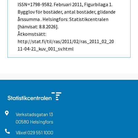
ISSN=1798-9582.
Februari
2011, Figurbilaga 1.
Bygglov för bostäder, antal bostäder, glidande
årssumma . Helsingfors: Statistikcentralen
[hänvisat: 8.8.2026].
Åtkomstsätt:
http://stat.fi/til/ras/2011/02/ras_2011_02_20
11-04-21_kuv_001_sv.html
Verkstadsgatan
13
00580
Helsingfors
Växel
029 551 1000