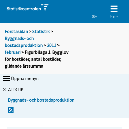
Meny
Sök
Förstasidan
>
Statistik
>
Byggnads- och
bostadsproduktion
>
2011
>
februari
> Figurbilaga 1. Bygglov
för bostäder, antal bostäder,
glidande årssumma
Öppna menyn
STATISTIK
Byggnads- och bostadsproduktion