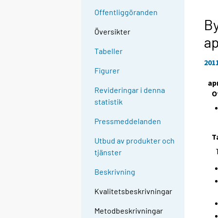
Offentliggöranden
By
Översikter
ap
Tabeller
201
Figurer
apr
Revideringar i denna
O
statistik
Pressmeddelanden
T
Utbud av produkter och
tjänster
Beskrivning
Kvalitetsbeskrivningar
Metodbeskrivningar