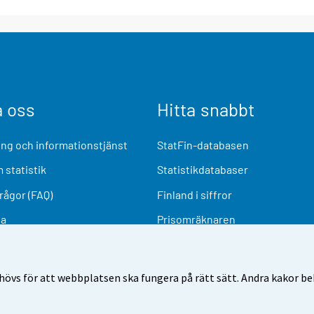
a oss
Hitta snabbt
ng och informationstjänst
StatFin-databasen
 statistik
Statistikdatabaser
frågor (FAQ)
Finland i siffror
ia
Prisomräknaren
Kommande publiceringar
Undersökningsmaterial
övs för att webbplatsen ska fungera på rätt sätt. Andra kakor behö