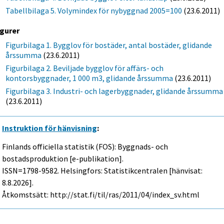
Tabellbilaga 5. Volymindex för nybyggnad 2005=100
(23.6.2011)
igurer
Figurbilaga 1. Bygglov för bostäder, antal bostäder, glidande
årssumma
(23.6.2011)
Figurbilaga 2. Beviljade bygglov för affärs- och
kontorsbyggnader, 1 000 m3, glidande årssumma
(23.6.2011)
Figurbilaga 3. Industri- och lagerbyggnader, glidande årssumma
(23.6.2011)
Instruktion för hänvisning
:
Finlands officiella statistik (FOS): Byggnads- och
bostadsproduktion [e-publikation].
ISSN=1798-9582. Helsingfors: Statistikcentralen [hänvisat:
8.8.2026].
Åtkomstsätt: http://stat.fi/til/ras/2011/04/index_sv.html