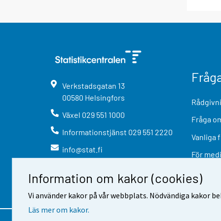
Fråg
Verkstadsgatan
13
00580
Helsingfors
Rådgivni
Växel
029 551 1000
Fråga om
Informationstjänst
029 551 2220
Vanliga 
info@stat.fi
För med
Information om kakor (cookies)
Vi använder kakor på vår webbplats. Nödvändiga kakor beh
Läs mer om kakor.