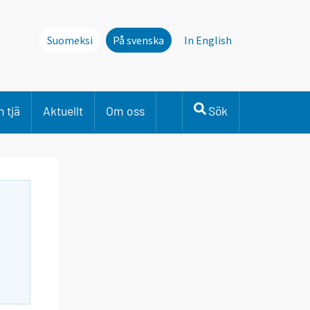
Suomeksi
På svenska
In English
 tjä
Aktuellt
Om oss
Sök