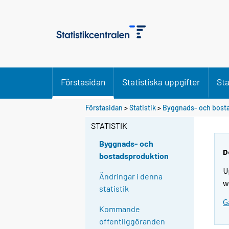
Förstasidan
Statistiska uppgifter
Sta
Förstasidan
>
Statistik
>
Byggnads- och bost
STATISTIK
Byggnads- och
D
bostadsproduktion
U
Ändringar i denna
w
statistik
G
Kommande
offentliggöranden