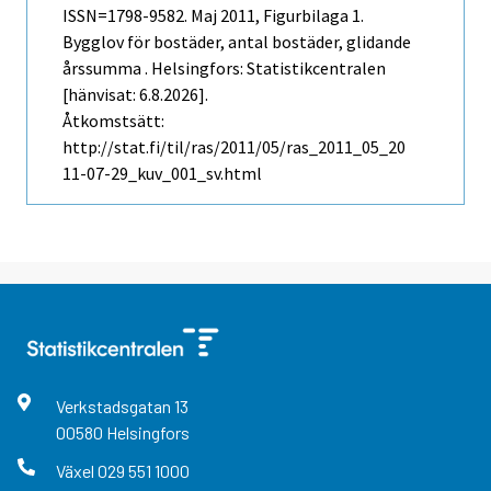
ISSN=1798-9582.
Maj
2011, Figurbilaga 1.
Bygglov för bostäder, antal bostäder, glidande
årssumma . Helsingfors: Statistikcentralen
[hänvisat: 6.8.2026].
Åtkomstsätt:
http://stat.fi/til/ras/2011/05/ras_2011_05_20
11-07-29_kuv_001_sv.html
Verkstadsgatan
13
00580
Helsingfors
Växel
029 551 1000