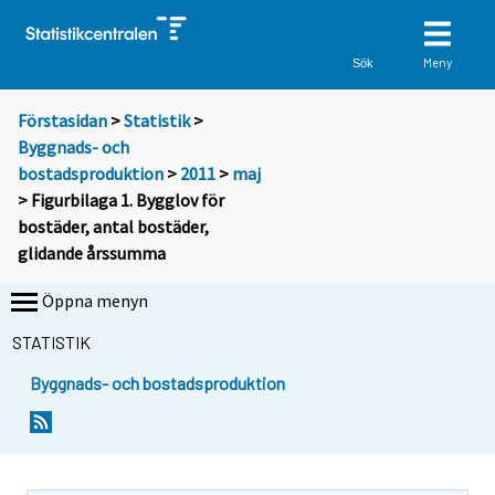
Meny
Sök
Förstasidan
>
Statistik
>
Byggnads- och
bostadsproduktion
>
2011
>
maj
> Figurbilaga 1. Bygglov för
bostäder, antal bostäder,
glidande årssumma
Öppna menyn
STATISTIK
Byggnads- och bostadsproduktion