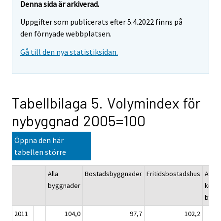
Denna sida är arkiverad.
Uppgifter som publicerats efter 5.4.2022 finns på
den förnyade webbplatsen.
Gå till den nya statistiksidan.
Tabellbilaga 5. Volymindex för
nybyggnad 2005=100
Öppna den här
tabellen större
Alla
Bostadsbyggnader
Fritidsbostadshus
Affär
byggnader
konto
bygg
2011
104,0
97,7
102,2