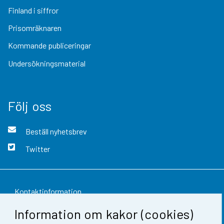
Finland i siffror
Prisomräknaren
Kommande publiceringar
Undersökningsmaterial
Följ oss
Beställ nyhetsbrev
Twitter
Kontaktinformation
Information om kakor (cookies)
Respons