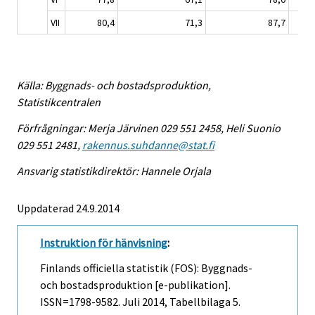
VII
80,4
71,3
87,7
Källa: Byggnads- och bostadsproduktion,
Statistikcentralen
Förfrågningar: Merja Järvinen 029 551 2458, Heli Suonio
029 551 2481,
rakennus.suhdanne@stat.fi
Ansvarig statistikdirektör: Hannele Orjala
Uppdaterad 24.9.2014
Instruktion för hänvisning
:
Finlands officiella statistik (FOS): Byggnads-
och bostadsproduktion [e-publikation].
ISSN=1798-9582.
Juli
2014, Tabellbilaga 5.