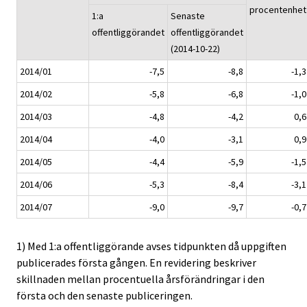
procentenhet
1:a
Senaste
offentliggörandet
offentliggörandet
(2014-10-22)
2014/01
-7,5
-8,8
-1,3
2014/02
-5,8
-6,8
-1,0
2014/03
-4,8
-4,2
0,6
2014/04
-4,0
-3,1
0,9
2014/05
-4,4
-5,9
-1,5
2014/06
-5,3
-8,4
-3,1
2014/07
-9,0
-9,7
-0,7
1) Med 1:a offentliggörande avses tidpunkten då uppgiften
publicerades första gången. En revidering beskriver
skillnaden mellan procentuella årsförändringar i den
första och den senaste publiceringen.