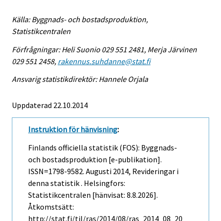
Källa: Byggnads- och bostadsproduktion,
Statistikcentralen
Förfrågningar: Heli Suonio 029 551 2481, Merja Järvinen
029 551 2458,
rakennus.suhdanne@stat.fi
Ansvarig statistikdirektör: Hannele Orjala
Uppdaterad 22.10.2014
Instruktion för hänvisning
:
Finlands officiella statistik (FOS): Byggnads-
och bostadsproduktion [e-publikation].
ISSN=1798-9582.
Augusti
2014, Revideringar i
denna statistik . Helsingfors:
Statistikcentralen [hänvisat: 8.8.2026].
Åtkomstsätt:
http://stat.fi/til/ras/2014/08/ras_2014_08_20