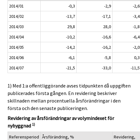
2014/01
-0,3
-2,9
-2,6
2014/02
-13,7
-17,1
-3,4
2014/03
29,8
28,0
-1,8
2014/04
-10,2
-16,6
-6,4
2014/05
-14,2
-16,2
-2,0
2014/06
-6,1
-5,8
0,3
2014/07
-21,5
-33,0
-11,5
1) Med 1:a offentliggörande avses tidpunkten då uppgiften
publicerades första gången. En revidering beskriver
skillnaden mellan procentuella årsförändringar i den
första och den senaste publiceringen.
Revidering av årsförändringar av volymindexet för
1)
nybyggnad
Referensperiod
Årsförändring, %
Revidering,