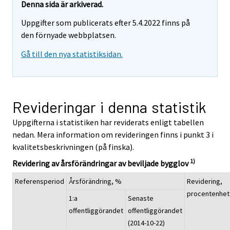
Denna sida är arkiverad.
Uppgifter som publicerats efter 5.4.2022 finns på
den förnyade webbplatsen.
Gå till den nya statistiksidan.
Revideringar i denna statistik
Uppgifterna i statistiken har reviderats enligt tabellen
nedan. Mera information om revideringen finns i punkt 3 i
kvalitetsbeskrivningen (på finska).
1)
Revidering av årsförändringar av beviljade bygglov
Referensperiod
Årsförändring, %
Revidering,
procentenhet
1:a
Senaste
offentliggörandet
offentliggörandet
(2014-10-22)