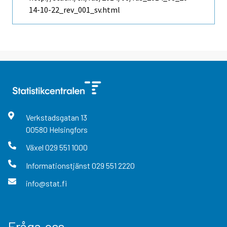
14-10-22_rev_001_sv.html
Verkstadsgatan
13
00580
Helsingfors
Växel
029 551 1000
Informationstjänst
029 551 2220
info@stat.fi
Fråga oss