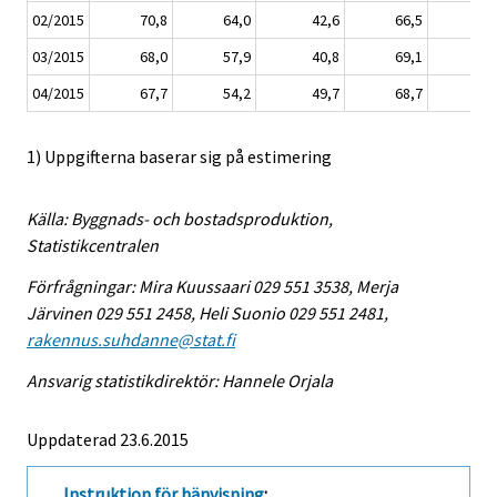
02/2015
70,8
64,0
42,6
66,5
118
03/2015
68,0
57,9
40,8
69,1
115
04/2015
67,7
54,2
49,7
68,7
111
1) Uppgifterna baserar sig på estimering
Källa: Byggnads- och bostadsproduktion,
Statistikcentralen
Förfrågningar: Mira Kuussaari 029 551 3538, Merja
Järvinen 029 551 2458, Heli Suonio 029 551 2481,
rakennus.suhdanne@stat.fi
Ansvarig statistikdirektör: Hannele Orjala
Uppdaterad 23.6.2015
Instruktion för hänvisning
: