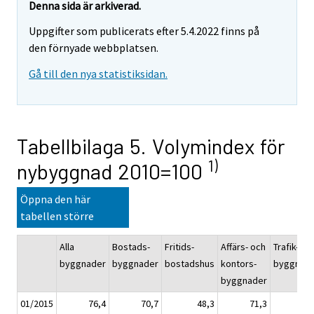
Denna sida är arkiverad.
Uppgifter som publicerats efter 5.4.2022 finns på
den förnyade webbplatsen.
Gå till den nya statistiksidan.
Tabellbilaga 5. Volymindex för
1)
nybyggnad 2010=100
Öppna den här
tabellen större
Alla
Bostads-
Fritids-
Affärs- och
Trafik-
byggnader
byggnader
bostadshus
kontors-
byggnad
byggnader
01/2015
76,4
70,7
48,3
71,3
124