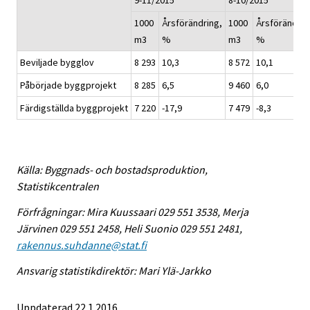
9-11/2015
8-10/2015
1000
Årsförändring,
1000
Årsförändrin
m3
%
m3
%
Beviljade bygglov
8 293
10,3
8 572
10,1
Påbörjade byggprojekt
8 285
6,5
9 460
6,0
Färdigställda byggprojekt
7 220
-17,9
7 479
-8,3
Källa: Byggnads- och bostadsproduktion,
Statistikcentralen
Förfrågningar: Mira Kuussaari 029 551 3538, Merja
Järvinen 029 551 2458, Heli Suonio 029 551 2481,
rakennus.suhdanne@stat.fi
Ansvarig statistikdirektör: Mari Ylä-Jarkko
Uppdaterad 22.1.2016