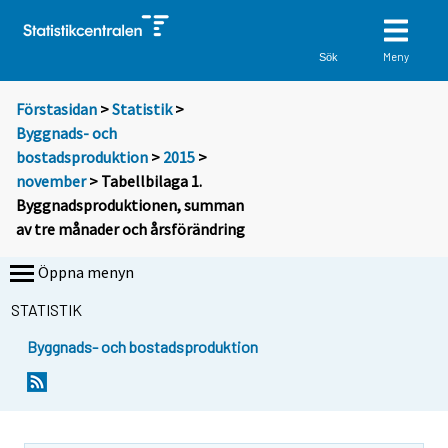
Meny
Sök
Förstasidan
>
Statistik
>
Byggnads- och
bostadsproduktion
>
2015
>
november
> Tabellbilaga 1.
Byggnadsproduktionen, summan
av tre månader och årsförändring
Öppna menyn
STATISTIK
Byggnads- och bostadsproduktion