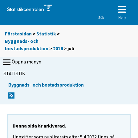
Meny
Sök
Förstasidan
>
Statistik
>
Byggnads- och
bostadsproduktion
>
2016
>
juli
Öppna menyn
STATISTIK
Byggnads- och bostadsproduktion
Denna sida är arkiverad.
Uppgifter som publicerats efter 5.4.2022 finns på