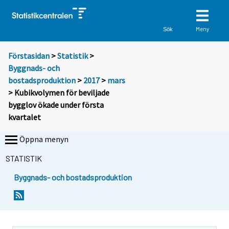
Meny
Sök
Förstasidan
>
Statistik
>
Byggnads- och
bostadsproduktion
>
2017
>
mars
> Kubikvolymen för beviljade
bygglov ökade under första
kvartalet
Öppna menyn
STATISTIK
Byggnads- och bostadsproduktion
Y
Y
o
o
u
u
a
a