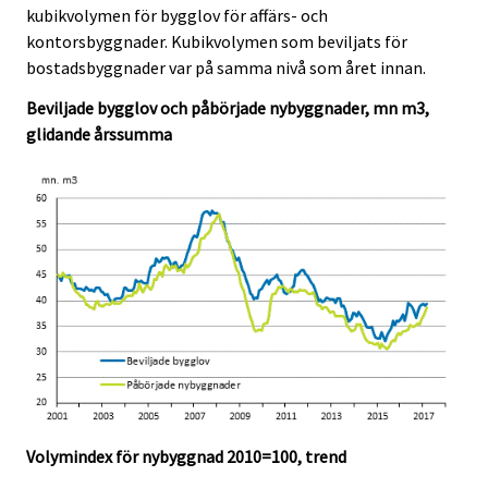
c
c
kubikvolymen för bygglov för affärs- och
e
e
kontorsbyggnader. Kubikvolymen som beviljats för
.
.
bostadsbyggnader var på samma nivå som året innan.
Beviljade bygglov och påbörjade nybyggnader, mn m3,
glidande årssumma
Volymindex för nybyggnad 2010=100, trend