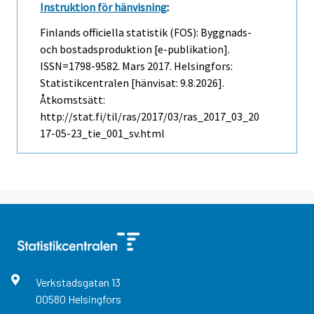
Instruktion för hänvisning
:
Finlands officiella statistik (FOS): Byggnads-
och bostadsproduktion [e-publikation].
ISSN=1798-9582.
Mars
2017. Helsingfors:
Statistikcentralen [hänvisat: 9.8.2026].
Åtkomstsätt:
http://stat.fi/til/ras/2017/03/ras_2017_03_20
17-05-23_tie_001_sv.html
Verkstadsgatan
13
00580
Helsingfors