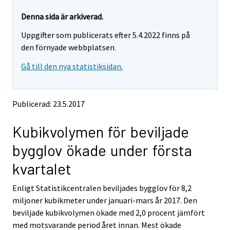
r
r
e
e
Denna sida är arkiverad.
m
m
Uppgifter som publicerats efter 5.4.2022 finns på
o
o
v
v
den förnyade webbplatsen.
i
i
Gå till den nya statistiksidan.
n
n
g
g
t
t
o
o
Publicerad: 23.5.2017
a
a
n
n
Kubikvolymen för beviljade
o
o
t
t
bygglov ökade under första
h
h
e
e
kvartalet
r
r
s
s
Enligt Statistikcentralen beviljades bygglov för 8,2
e
e
miljoner kubikmeter under januari-mars år 2017. Den
r
r
v
v
beviljade kubikvolymen ökade med 2,0 procent jämfört
i
i
med motsvarande period året innan. Mest ökade