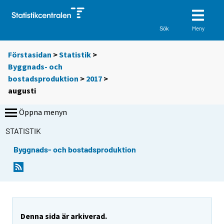
Meny
Sök
Förstasidan
>
Statistik
>
Byggnads- och
bostadsproduktion
>
2017
>
augusti
Öppna menyn
STATISTIK
Byggnads- och bostadsproduktion
Denna sida är arkiverad.