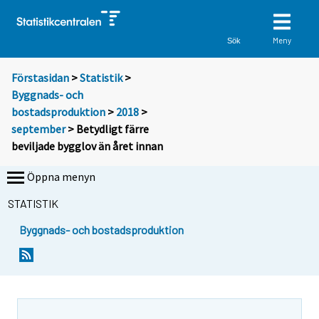
Meny
Sök
Förstasidan
>
Statistik
>
Byggnads- och
bostadsproduktion
>
2018
>
september
> Betydligt färre
beviljade bygglov än året innan
Öppna menyn
STATISTIK
Byggnads- och bostadsproduktion
Y
Y
o
o
u
u
a
a
r
r