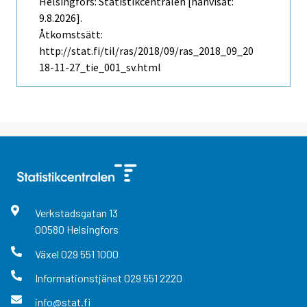
Helsingfors: Statistikcentralen [hänvisat:
9.8.2026].
Åtkomstsätt:
http://stat.fi/til/ras/2018/09/ras_2018_09_20
18-11-27_tie_001_sv.html
Verkstadsgatan
13
00580
Helsingfors
Växel
029 551 1000
Informationstjänst
029 551 2220
info@stat.fi