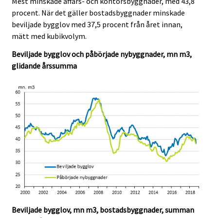
Mest minskade affärs- och kontorsbyggnader, med 43,8
.
.
procent. När det gäller bostadsbyggnader minskade
beviljade bygglov med 37,5 procent från året innan,
mätt med kubikvolym.
Beviljade bygglov och påbörjade nybyggnader, mn m3,
glidande årssumma
Beviljade bygglov, mn m3, bostadsbyggnader, summan