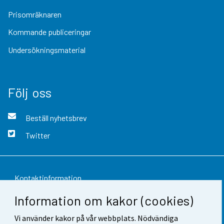
Prisomräknaren
Kommande publiceringar
Undersökningsmaterial
Följ oss
Beställ nyhetsbrev
Twitter
Kontaktinformation
Information om kakor (cookies)
Respons
Vi använder kakor på vår webbplats. Nödvändiga
Användarvillkor