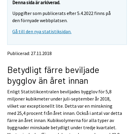
e
e
Denna sida är arkiverad.
m
m
Uppgifter som publicerats efter 5.4.2022 finns på
o
o
v
v
den förnyade webbplatsen.
i
i
Gå till den nya statistiksidan.
n
n
g
g
t
t
o
o
Publicerad: 27.11.2018
a
a
n
n
Betydligt färre beviljade
o
o
t
t
bygglov än året innan
h
h
e
e
Enligt Statistikcentralen beviljades bygglov för 5,8
r
r
s
s
miljoner kubikmeter under juli-september år 2018,
e
e
vilket var exceptionellt lite. Detta var en minskning
r
r
med 25,4 procent från året innan. Också i antal var detta
v
v
färre än året innan. Kubikvolymerna för alla typer av
i
i
byggnader minskade betydligt under tredje kvartalet.
c
c
e
e