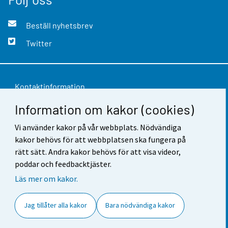
Beställ nyhetsbrev
Twitter
Kontaktinformation
Information om kakor (cookies)
Respons
Vi använder kakor på vår webbplats. Nödvändiga
Användarvillkor
kakor behövs för att webbplatsen ska fungera på
Dataskydd
rätt sätt. Andra kakor behövs för att visa videor,
poddar och feedbacktjäster.
Tillgänglighet
Läs mer om kakor.
Information om webbplatsen
Jag tillåter alla kakor
Bara nödvändiga kakor
Cookie-inställningar