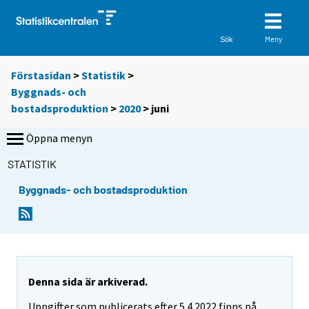
Meny
Sök
Förstasidan
>
Statistik
>
Byggnads- och
bostadsproduktion
>
2020
>
juni
Öppna menyn
STATISTIK
Byggnads- och bostadsproduktion
Denna sida är arkiverad.
Uppgifter som publicerats efter 5.4.2022 finns på