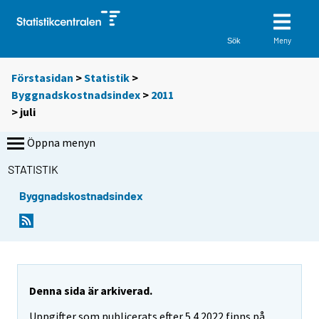
Meny
Sök
Förstasidan
>
Statistik
>
Byggnadskostnadsindex
>
2011
>
juli
Öppna menyn
STATISTIK
Byggnadskostnadsindex
Denna sida är arkiverad.
Uppgifter som publicerats efter 5.4.2022 finns på