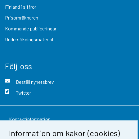
Finland i siffror
Prisomräknaren
Kommande publiceringar
Undersökningsmaterial
Följ oss
Beställ nyhetsbrev
Twitter
Kontaktinformation
Information om kakor (cookies)
Respons