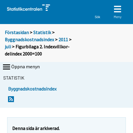
Meny
Sök
Förstasidan
>
Statistik
>
Byggnadskostnadsindex
>
2011
>
juli
> Figurbilaga 2. Indexvillkor-
delindex 2000=100
Öppna menyn
STATISTIK
Byggnadskostnadsindex
Denna sida är arkiverad.