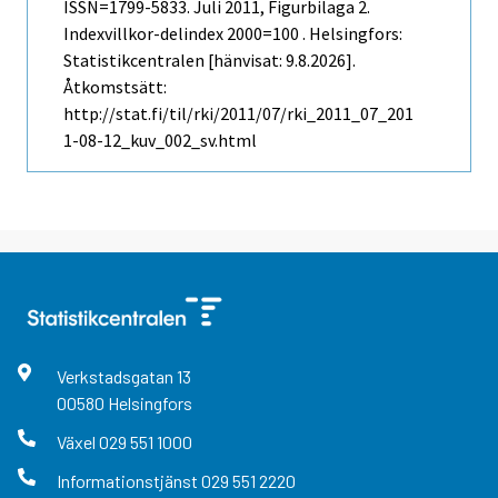
ISSN=1799-5833.
Juli
2011, Figurbilaga 2.
Indexvillkor-delindex 2000=100 . Helsingfors:
Statistikcentralen [hänvisat: 9.8.2026].
Åtkomstsätt:
http://stat.fi/til/rki/2011/07/rki_2011_07_201
1-08-12_kuv_002_sv.html
Verkstadsgatan
13
00580
Helsingfors
Växel
029 551 1000
Informationstjänst
029 551 2220