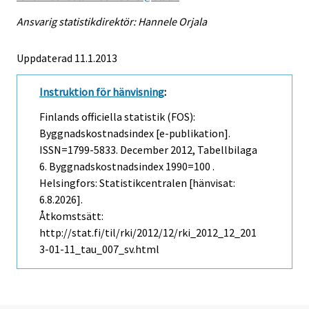
Ansvarig statistikdirektör: Hannele Orjala
Uppdaterad 11.1.2013
Instruktion för hänvisning
:
Finlands officiella statistik (FOS):
Byggnadskostnadsindex [e-publikation].
ISSN=1799-5833.
December
2012, Tabellbilaga
6. Byggnadskostnadsindex 1990=100 .
Helsingfors: Statistikcentralen [hänvisat:
6.8.2026].
Åtkomstsätt:
http://stat.fi/til/rki/2012/12/rki_2012_12_201
3-01-11_tau_007_sv.html