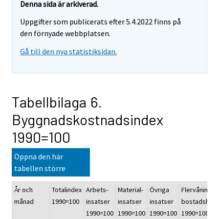
Denna sida är arkiverad.
Uppgifter som publicerats efter 5.4.2022 finns på
den förnyade webbplatsen.
Gå till den nya statistiksidan.
Tabellbilaga 6.
Byggnadskostnadsindex
1990=100
Öppna den här
tabellen större
År och
Totalindex
Arbets-
Material-
Övriga
Flervånings-
månad
1990=100
insatser
insatser
insatser
bostadshus
1990=100
1990=100
1990=100
1990=100