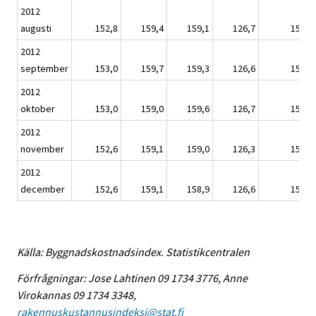
2012
augusti
152,8
159,4
159,1
126,7
150,6
2012
september
153,0
159,7
159,3
126,6
150,7
2012
oktober
153,0
159,0
159,6
126,7
150,5
2012
november
152,6
159,1
159,0
126,3
150,3
2012
december
152,6
159,1
158,9
126,6
150,2
Källa: Byggnadskostnadsindex. Statistikcentralen
Förfrågningar: Jose Lahtinen 09 1734 3776, Anne
Virokannas 09 1734 3348,
rakennuskustannusindeksi@stat.fi