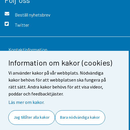
Beställ nyhetsbrev
Twitter
Kontaktinformation
Information om kakor (cookies)
Respons
Vi använder kakor på vår webbplats. Nödvändiga
Användarvillkor
kakor behövs för att webbplatsen ska fungera på
Dataskydd
rätt sätt. Andra kakor behövs för att visa videor,
poddar och feedbacktjäster.
Tillgänglighet
Läs mer om kakor.
Information om webbplatsen
Jag tillåter alla kakor
Bara nödvändiga kakor
Cookie-inställningar