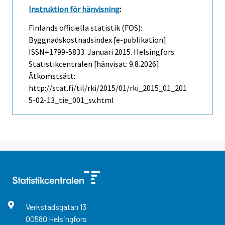
Instruktion för hänvisning
:
Finlands officiella statistik (FOS):
Byggnadskostnadsindex [e-publikation].
ISSN=1799-5833.
Januari
2015. Helsingfors:
Statistikcentralen [hänvisat: 9.8.2026].
Åtkomstsätt:
http://stat.fi/til/rki/2015/01/rki_2015_01_201
5-02-13_tie_001_sv.html
Verkstadsgatan
13
00580
Helsingfors