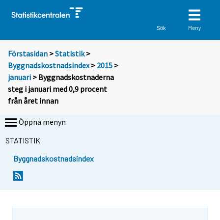
Meny
Sök
Förstasidan
>
Statistik
>
Byggnadskostnadsindex
>
2015
>
januari
> Byggnadskostnaderna
steg i januari med 0,9 procent
från året innan
Öppna menyn
STATISTIK
Byggnadskostnadsindex
Y
Y
o
o
u
u
a
a
r
r