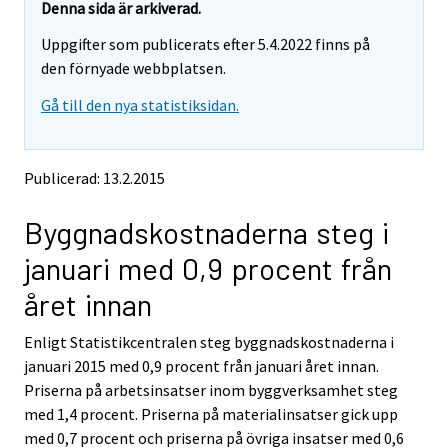
e
e
Denna sida är arkiverad.
m
m
Uppgifter som publicerats efter 5.4.2022 finns på
o
o
v
v
den förnyade webbplatsen.
i
i
Gå till den nya statistiksidan.
n
n
g
g
t
t
o
o
Publicerad: 13.2.2015
a
a
n
n
Byggnadskostnaderna steg i
o
o
t
t
januari med 0,9 procent från
h
h
e
e
året innan
r
r
s
s
Enligt Statistikcentralen steg byggnadskostnaderna i
e
e
januari 2015 med 0,9 procent från januari året innan.
r
r
v
v
Priserna på arbetsinsatser inom byggverksamhet steg
i
i
med 1,4 procent. Priserna på materialinsatser gick upp
c
c
med 0,7 procent och priserna på övriga insatser med 0,6
e
e