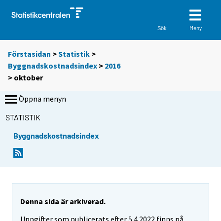
Meny
Sök
Förstasidan
>
Statistik
>
Byggnadskostnadsindex
>
2016
>
oktober
Öppna menyn
STATISTIK
Byggnadskostnadsindex
Denna sida är arkiverad.
Uppgifter som publicerats efter 5.4.2022 finns på