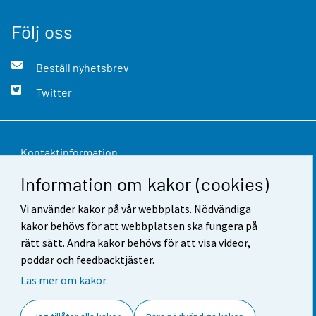
Följ oss
Beställ nyhetsbrev
Twitter
Kontaktinformation
Information om kakor (cookies)
Respons
Vi använder kakor på vår webbplats. Nödvändiga
Användarvillkor
kakor behövs för att webbplatsen ska fungera på
Dataskydd
rätt sätt. Andra kakor behövs för att visa videor,
poddar och feedbacktjäster.
Tillgänglighet
Läs mer om kakor.
Information om webbplatsen