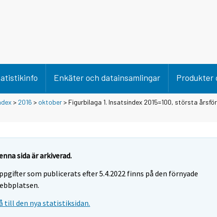
atistikinfo
Enkäter och datainsamlingar
Produkter 
ndex
>
2016
>
oktober
> Figurbilaga 1. Insatsindex 2015=100, största årsfö
enna sida är arkiverad.
ppgifter som publicerats efter 5.4.2022 finns på den förnyade
ebbplatsen.
å till den nya statistiksidan.