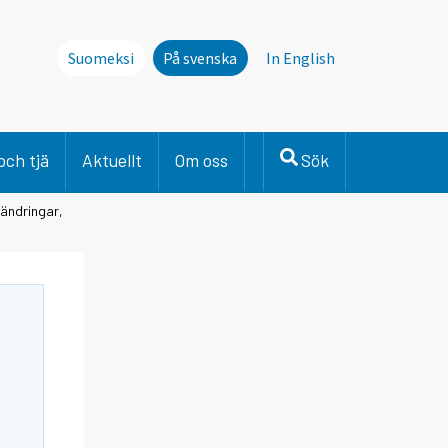
Suomeksi
På svenska
In English
och tjä
Aktuellt
Om oss
Sök
rändringar,