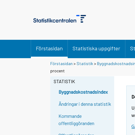
Förstasidan
Statistiska uppgifter
St
Förstasidan
>
Statistik
>
Byggnadskostnadsi
procent
STATISTIK
Byggnadskostnadsindex
D
Ändringar i denna statistik
U
w
Kommande
offentliggöranden
G