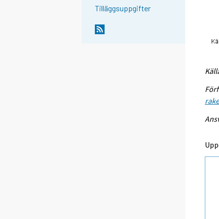
Tilläggsuppgifter
Käll
Förf
rake
Ansv
Upp