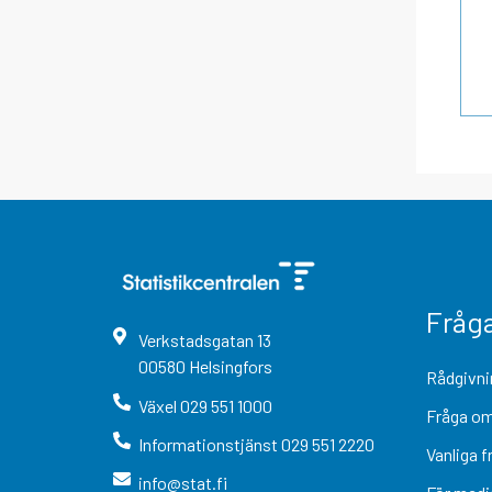
Fråg
Verkstadsgatan
13
00580
Helsingfors
Rådgivni
Växel
029 551 1000
Fråga om
Informationstjänst
029 551 2220
Vanliga f
info@stat.fi