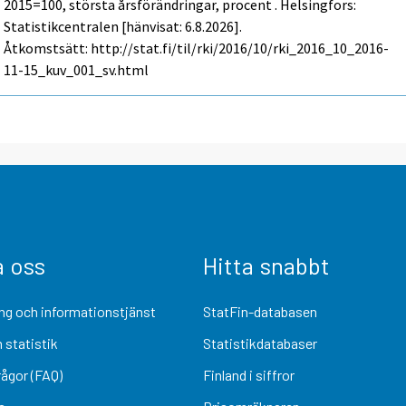
2015=100, största årsförändringar, procent . Helsingfors:
Statistikcentralen [hänvisat: 6.8.2026].
Åtkomstsätt: http://stat.fi/til/rki/2016/10/rki_2016_10_2016-
11-15_kuv_001_sv.html
a oss
Hitta snabbt
ng och informationstjänst
StatFin-databasen
 statistik
Statistikdatabaser
rågor (FAQ)
Finland i siffror