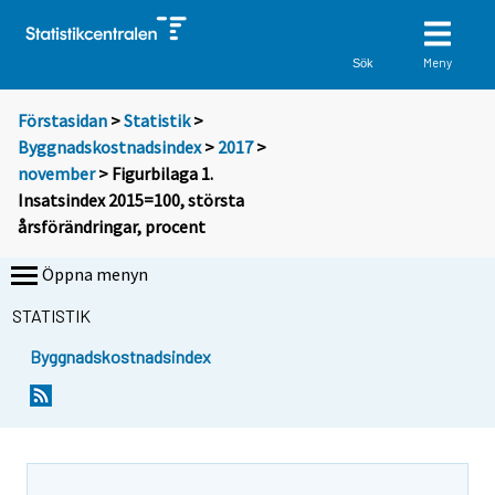
Meny
Sök
Förstasidan
>
Statistik
>
Byggnadskostnadsindex
>
2017
>
november
> Figurbilaga 1.
Insatsindex 2015=100, största
årsförändringar, procent
Öppna menyn
STATISTIK
Byggnadskostnadsindex