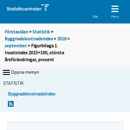
Meny
Sök
Förstasidan
>
Statistik
>
Byggnadskostnadsindex
>
2018
>
september
> Figurbilaga 1.
Insatsindex 2015=100, största
årsförändringar, procent
Öppna menyn
STATISTIK
Byggnadskostnadsindex