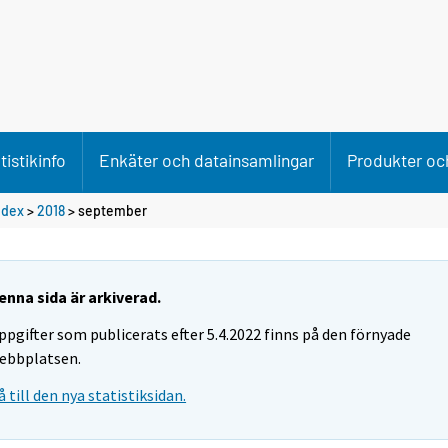
tistikinfo
Enkäter och datainsamlingar
Produkter och
ndex
>
2018
>
september
enna sida är arkiverad.
ppgifter som publicerats efter 5.4.2022 finns på den förnyade
ebbplatsen.
å till den nya statistiksidan.