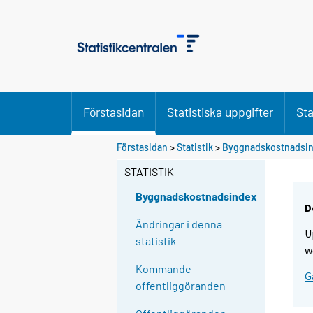
Förstasidan
Statistiska uppgifter
Sta
Förstasidan
>
Statistik
>
Byggnadskostnadsi
STATISTIK
Byggnadskostnadsindex
D
Ändringar i denna
U
statistik
w
Kommande
G
offentliggöranden