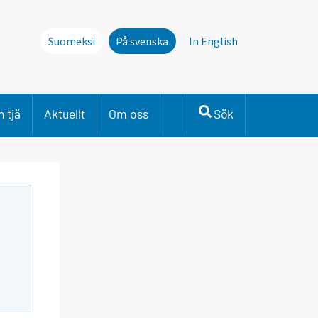
Suomeksi
På svenska
In English
 tjä
Aktuellt
Om oss
Sök