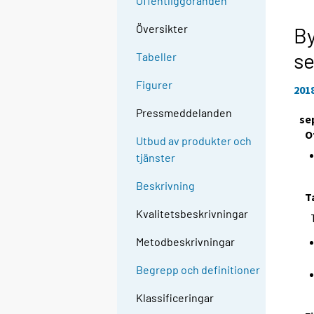
Offentliggöranden
Översikter
By
s
Tabeller
Figurer
201
Pressmeddelanden
se
O
Utbud av produkter och
tjänster
Beskrivning
T
Kvalitetsbeskrivningar
Metodbeskrivningar
Begrepp och definitioner
Klassificeringar