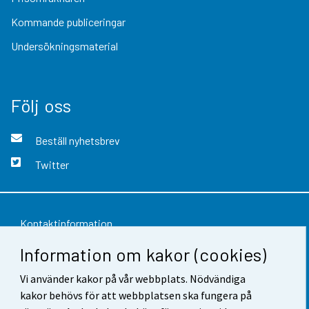
Kommande publiceringar
Undersökningsmaterial
Följ oss
Beställ nyhetsbrev
Twitter
Kontaktinformation
Information om kakor (cookies)
Respons
Vi använder kakor på vår webbplats. Nödvändiga
Användarvillkor
kakor behövs för att webbplatsen ska fungera på
Dataskydd