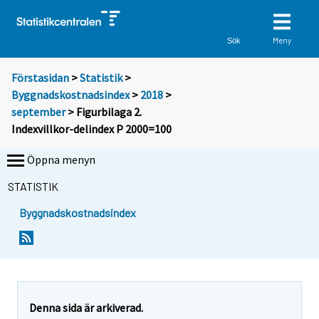
Meny
Sök
Förstasidan
>
Statistik
>
Byggnadskostnadsindex
>
2018
>
september
> Figurbilaga 2.
Indexvillkor-delindex P 2000=100
Öppna menyn
STATISTIK
Byggnadskostnadsindex
Denna sida är arkiverad.