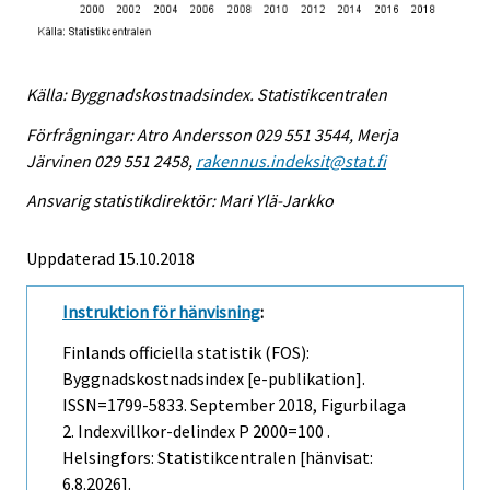
Källa: Byggnadskostnadsindex. Statistikcentralen
Förfrågningar: Atro Andersson 029 551 3544, Merja
Järvinen 029 551 2458,
rakennus.indeksit@stat.fi
Ansvarig statistikdirektör: Mari Ylä-Jarkko
Uppdaterad 15.10.2018
Instruktion för hänvisning
:
Finlands officiella statistik (FOS):
Byggnadskostnadsindex [e-publikation].
ISSN=1799-5833.
September
2018, Figurbilaga
2. Indexvillkor-delindex P 2000=100 .
Helsingfors: Statistikcentralen [hänvisat:
6.8.2026].