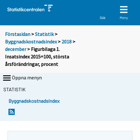
Meny
Sök
Förstasidan
>
Statistik
>
Byggnadskostnadsindex
>
2018
>
december
> Figurbilaga 1.
Insatsindex 2015=100, största
årsförändringar, procent
Öppna menyn
STATISTIK
Byggnadskostnadsindex