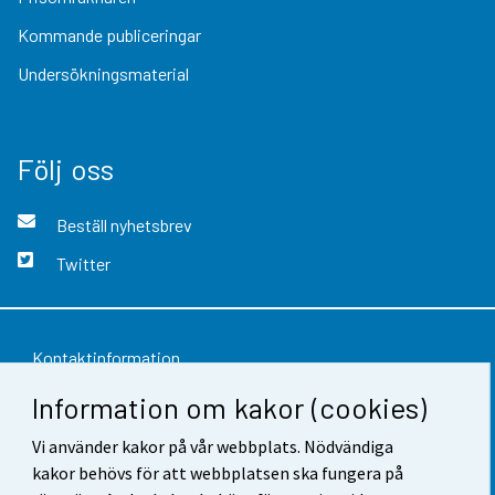
Kommande publiceringar
Undersökningsmaterial
Följ oss
Beställ nyhetsbrev
Twitter
Kontaktinformation
Information om kakor (cookies)
Respons
Vi använder kakor på vår webbplats. Nödvändiga
Användarvillkor
kakor behövs för att webbplatsen ska fungera på
Dataskydd