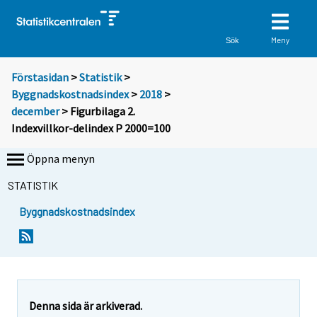
Meny
Sök
Förstasidan
>
Statistik
>
Byggnadskostnadsindex
>
2018
>
december
> Figurbilaga 2.
Indexvillkor-delindex P 2000=100
Öppna menyn
STATISTIK
Byggnadskostnadsindex
Denna sida är arkiverad.