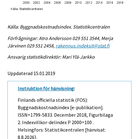
Källa: Byggnadskostnadsindex. Statistikcentralen
Förfrågningar: Atro Andersson 029 551 3544, Merja
Järvinen 029 551 2458,
rakennus.indeksit@stat.fi
Ansvarig statistikdirektör: Mari Ylä-Jarkko
Uppdaterad 15.01.2019
Instruktion för hänvisning
:
Finlands officiella statistik (FOS):
Byggnadskostnadsindex [e-publikation].
ISSN=1799-5833.
December
2018, Figurbilaga
2. Indexvillkor-delindex P 2000=100 .
Helsingfors: Statistikcentralen [hänvisat:
8.8.2026].