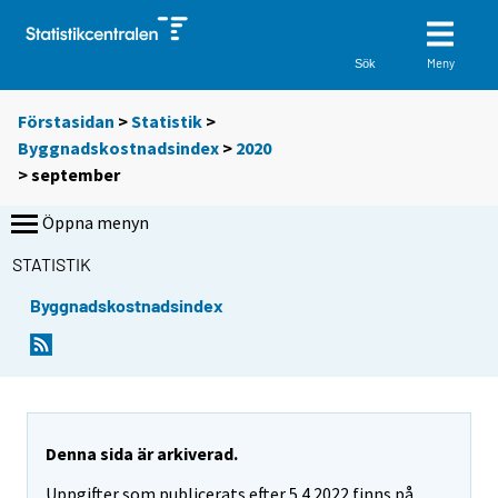
Meny
Sök
Förstasidan
>
Statistik
>
Byggnadskostnadsindex
>
2020
>
september
Öppna menyn
STATISTIK
Byggnadskostnadsindex
Denna sida är arkiverad.
Uppgifter som publicerats efter 5.4.2022 finns på