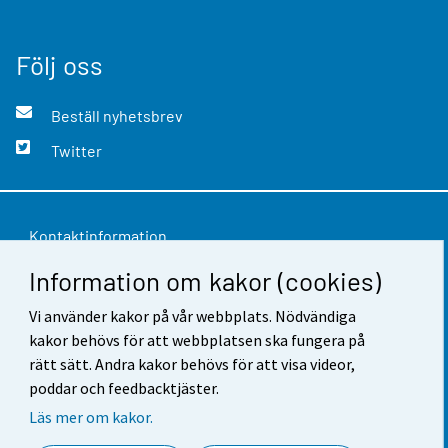
Följ oss
Beställ nyhetsbrev
Twitter
Kontaktinformation
Information om kakor (cookies)
Respons
Vi använder kakor på vår webbplats. Nödvändiga
Användarvillkor
kakor behövs för att webbplatsen ska fungera på
Dataskydd
rätt sätt. Andra kakor behövs för att visa videor,
poddar och feedbacktjäster.
Tillgänglighet
Läs mer om kakor.
Information om webbplatsen