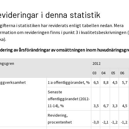
videringar i denna statistik
ifterna i statistiken har reviderats enligt tabellen nedan. Mera
rmation om revideringen finns i punkt 3 i kvalitetsbeskrivningen 
ka).
idering av årsförändringar av omsättningen inom huvudnäringsgr
ingsgren
2012
03
04
05
06
yggverksamhet
1:a offentliggörandet, %
6,5
8,8
4,5
5,7
Senaste
offentliggörandet (2012-
11-14), %
3,5
6,7
3,3
4,5
Revidering,
procentenhet
-3,0
-2,1
-1,2
-1,2