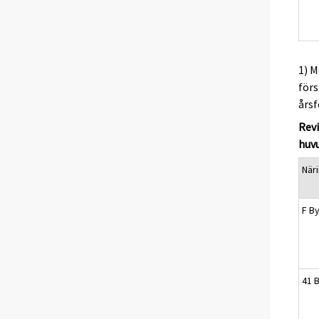
1) M
förs
årsf
Revi
huv
När
F B
41 