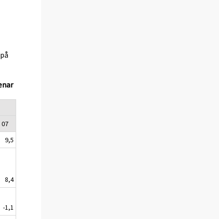
(på
enar
07
9,5
8,4
-1,1