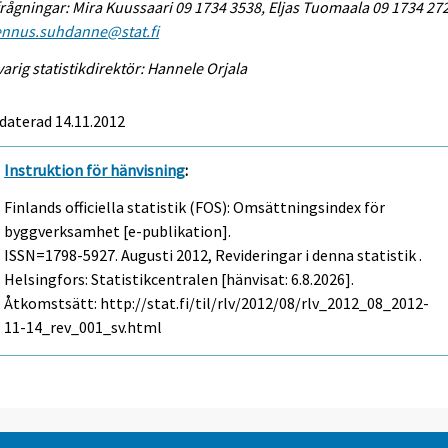
rågningar: Mira Kuussaari 09 1734 3538, Eljas Tuomaala 09 1734 27
ennus.suhdanne@stat.fi
arig statistikdirektör: Hannele Orjala
daterad 14.11.2012
Instruktion för hänvisning
:
Finlands officiella statistik (FOS): Omsättningsindex för
byggverksamhet [e-publikation].
ISSN=1798-5927.
Augusti
2012, Revideringar i denna statistik .
Helsingfors: Statistikcentralen [hänvisat: 6.8.2026].
Åtkomstsätt: http://stat.fi/til/rlv/2012/08/rlv_2012_08_2012-
11-14_rev_001_sv.html