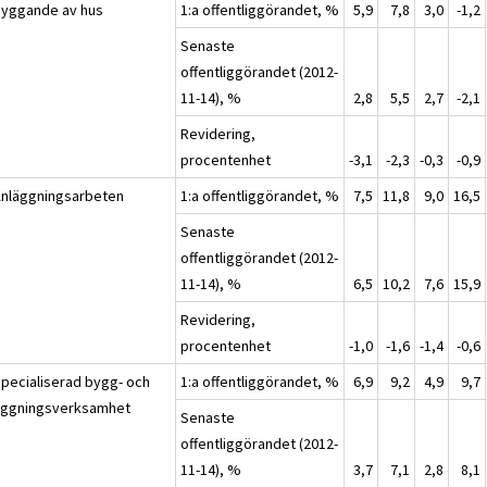
Byggande av hus
1:a offentliggörandet, %
5,9
7,8
3,0
-1,2
Senaste
offentliggörandet (2012-
11-14), %
2,8
5,5
2,7
-2,1
Revidering,
procentenhet
-3,1
-2,3
-0,3
-0,9
Anläggningsarbeten
1:a offentliggörandet, %
7,5
11,8
9,0
16,5
Senaste
offentliggörandet (2012-
11-14), %
6,5
10,2
7,6
15,9
Revidering,
procentenhet
-1,0
-1,6
-1,4
-0,6
Specialiserad bygg- och
1:a offentliggörandet, %
6,9
9,2
4,9
9,7
äggningsverksamhet
Senaste
offentliggörandet (2012-
11-14), %
3,7
7,1
2,8
8,1