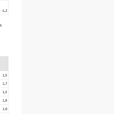
-1,2
es
a
1,5
1,7
1,5
1,8
1,6