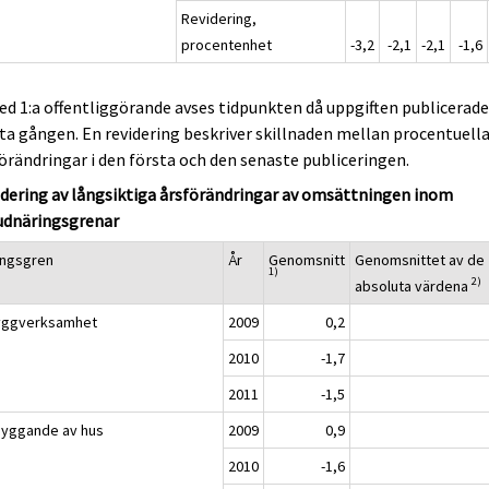
Revidering,
procentenhet
-3,2
-2,1
-2,1
-1,6
ed 1:a offentliggörande avses tidpunkten då uppgiften publicerad
ta gången. En revidering beskriver skillnaden mellan procentuell
örändringar i den första och den senaste publiceringen.
dering av långsiktiga årsförändringar av omsättningen inom
udnäringsgrenar
ingsgren
År
Genomsnitt
Genomsnittet av de
1)
2)
absoluta värdena
yggverksamhet
2009
0,2
2010
-1,7
2011
-1,5
Byggande av hus
2009
0,9
2010
-1,6