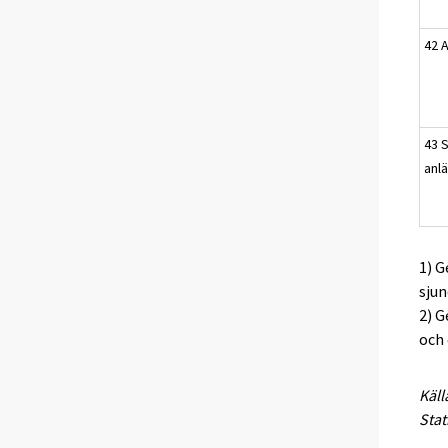
42 
43 
anl
1) G
sjun
2) G
och 
Käll
Stat