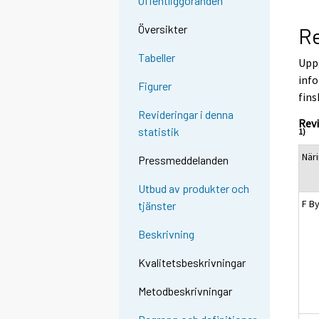
Offentliggöranden
Översikter
Re
Tabeller
Uppg
info
Figurer
fins
Revideringar i denna
Rev
statistik
1)
När
Pressmeddelanden
Utbud av produkter och
F B
tjänster
Beskrivning
Kvalitetsbeskrivningar
Metodbeskrivningar