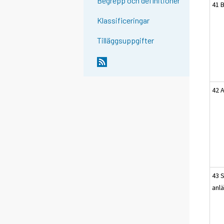
Begrepp och definitioner
41 
Klassificeringar
Tilläggsuppgifter
42 
43 
anl