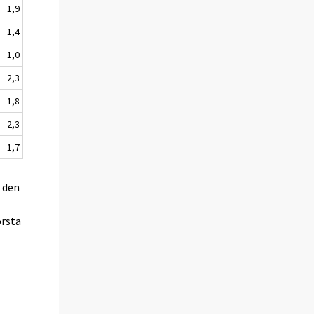
1,9
1,4
1,0
2,3
1,8
2,3
1,7
h den
örsta