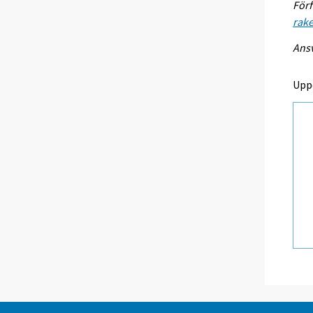
Förf
rak
Ansv
Upp