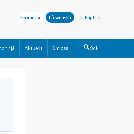
Suomeksi
På svenska
In English
och tjä
Aktuellt
Om oss
Sök