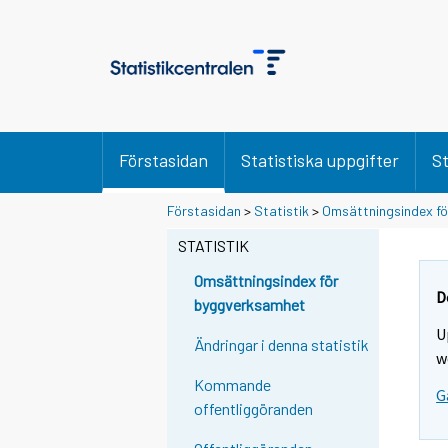
Förstasidan
Statistiska uppgifter
St
Förstasidan
>
Statistik
>
Omsättningsindex f
STATISTIK
Omsättningsindex för
D
byggverksamhet
U
Ändringar i denna statistik
w
Kommande
G
offentliggöranden