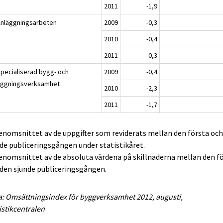
2011
-1,9
Anläggningsarbeten
2009
-0,3
2010
-0,4
2011
0,3
Specialiserad bygg- och
2009
-0,4
äggningsverksamhet
2010
-2,3
2011
-1,7
enomsnittet av de uppgifter som reviderats mellan den första oc
de publiceringsgången under statistikåret.
enomsnittet av de absoluta värdena på skillnaderna mellan den f
den sjunde publiceringsgången.
a: Omsättningsindex för byggverksamhet 2012, augusti,
istikcentralen