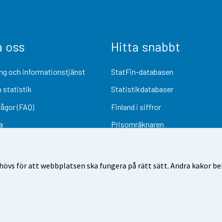
a oss
Hitta snabbt
ng och informationstjänst
StatFin-databasen
 statistik
Statistikdatabaser
rågor (FAQ)
Finland i siffror
a
Prisomräknaren
Kommande publiceringar
Undersökningsmaterial
övs för att webbplatsen ska fungera på rätt sätt. Andra kakor behö
Användarvillkor
Dataskydd
Tillgänglighet
Information om