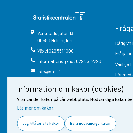
Fråg
Verkstadsgatan
13
00580
Helsingfors
Rådgivni
Växel
029 551 1000
Fråga om
Informationstjänst
029 551 2220
Vanliga f
info@stat.fi
För medi
Information om kakor (cookies)
Vi använder kakor på vår webbplats. Nödvändiga kakor beh
Läs mer om kakor.
Kontaktinformation
Respons
Jag tillåter alla kakor
Bara nödvändiga kakor