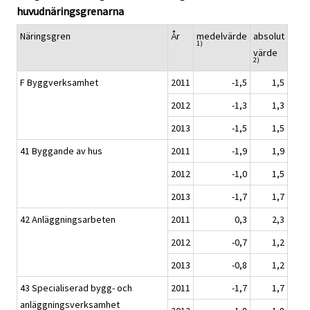
huvudnäringsgrenarna
Näringsgren
År
medelvärde
absolut
1)
värde
2)
F Byggverksamhet
2011
-1,5
1,5
2012
-1,3
1,3
2013
-1,5
1,5
41 Byggande av hus
2011
-1,9
1,9
2012
-1,0
1,5
2013
-1,7
1,7
42 Anläggningsarbeten
2011
0,3
2,3
2012
-0,7
1,2
2013
-0,8
1,2
43 Specialiserad bygg- och
2011
-1,7
1,7
anläggningsverksamhet