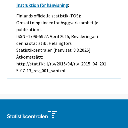
Instruktion för hänvisning
:
Finlands officiella statistik (FOS):
Omsättningsindex för byggverksamhet [e-
publikation].
ISSN=1798-5927.
April
2015, Revideringar i
denna statistik . Helsingfors:
Statistikcentralen [hänvisat: 8.8.2026].
Åtkomstsätt:
http://stat.fi/til/rlv/2015/04/rlv_2015_04_201
5-07-13_rev_001_sv.html