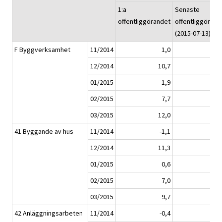
1:a
Senaste
offentliggörandet
offentliggörand
(2015-07-13)
F Byggverksamhet
11/2014
1,0
-0
12/2014
10,7
8
01/2015
-1,9
-6
02/2015
7,7
4
03/2015
12,0
12
41 Byggande av hus
11/2014
-1,1
-3
12/2014
11,3
9
01/2015
0,6
-8
02/2015
7,0
3
03/2015
9,7
11
42 Anläggningsarbeten
11/2014
-0,4
-1