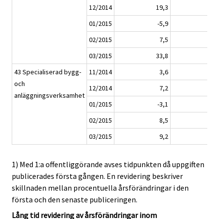
12/2014
19,3
16
01/2015
-5,9
-7
02/2015
7,5
5
03/2015
33,8
33
43 Specialiserad bygg-
11/2014
3,6
2
och
12/2014
7,2
4
anläggningsverksamhet
01/2015
-3,1
-4
02/2015
8,5
4
03/2015
9,2
8
1) Med 1:a offentliggörande avses tidpunkten då uppgiften
publicerades första gången. En revidering beskriver
skillnaden mellan procentuella årsförändringar i den
första och den senaste publiceringen.
Lång tid revidering av årsförändringar inom