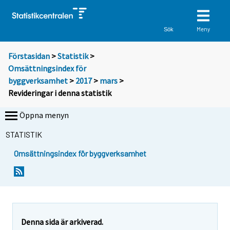
Meny
Sök
Förstasidan
>
Statistik
>
Omsättningsindex för
byggverksamhet
>
2017
>
mars
>
Revideringar i denna statistik
Öppna menyn
STATISTIK
Omsättningsindex för byggverksamhet
Denna sida är arkiverad.