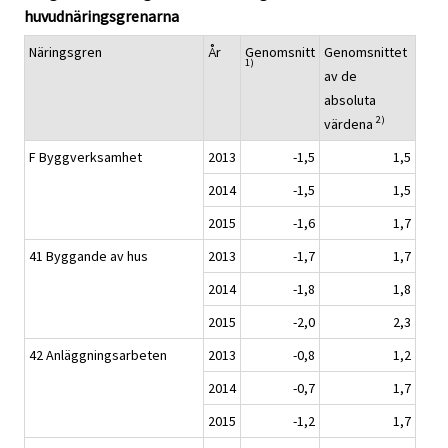
huvudnäringsgrenarna
Näringsgren
År
Genomsnitt
Genomsnittet
1)
av de
absoluta
2)
värdena
F Byggverksamhet
2013
-1,5
1,5
2014
-1,5
1,5
2015
-1,6
1,7
41 Byggande av hus
2013
-1,7
1,7
2014
-1,8
1,8
2015
-2,0
2,3
42 Anläggningsarbeten
2013
-0,8
1,2
2014
-0,7
1,7
2015
-1,2
1,7