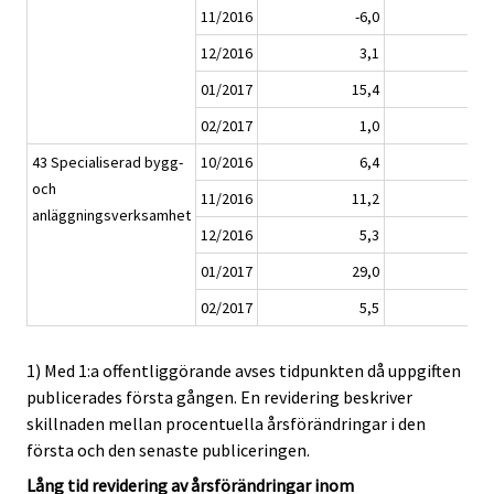
11/2016
-6,0
-3
12/2016
3,1
-0
01/2017
15,4
15
02/2017
1,0
0
43 Specialiserad bygg-
10/2016
6,4
5
och
11/2016
11,2
9
anläggningsverksamhet
12/2016
5,3
4
01/2017
29,0
27
02/2017
5,5
4
1) Med 1:a offentliggörande avses tidpunkten då uppgiften
publicerades första gången. En revidering beskriver
skillnaden mellan procentuella årsförändringar i den
första och den senaste publiceringen.
Lång tid revidering av årsförändringar inom