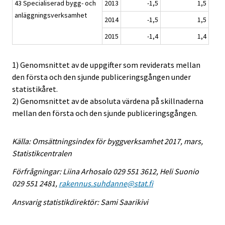
43 Specialiserad bygg- och
2013
-1,5
1,5
anläggningsverksamhet
2014
-1,5
1,5
2015
-1,4
1,4
1) Genomsnittet av de uppgifter som reviderats mellan
den första och den sjunde publiceringsgången under
statistikåret.
2) Genomsnittet av de absoluta värdena på skillnaderna
mellan den första och den sjunde publiceringsgången.
Källa: Omsättningsindex för byggverksamhet 2017, mars,
Statistikcentralen
Förfrågningar: Liina Arhosalo 029 551 3612, Heli Suonio
029 551 2481,
rakennus.suhdanne@stat.fi
Ansvarig statistikdirektör: Sami Saarikivi