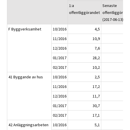
1:a
Senaste
offentliggörandet
offentliggörand
(2017-06-13)
F Byggverksamhet
10/2016
4,5
4
11/2016
10,9
10
12/2016
7,6
6
01/2017
28,2
26
02/2017
10,2
9
41 Byggande av hus
10/2016
2,5
2
11/2016
17,2
16
12/2016
11,7
11
01/2017
30,7
28
02/2017
17,1
16
42 Anläggningsarbeten
10/2016
5,1
6