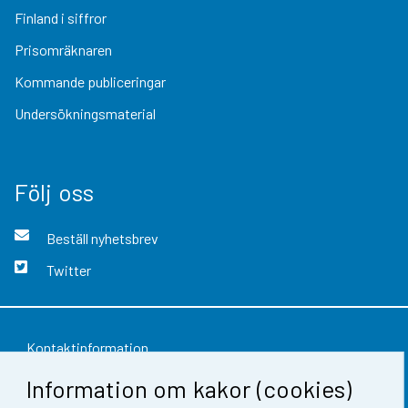
Finland i siffror
Prisomräknaren
Kommande publiceringar
Undersökningsmaterial
Följ oss
Beställ nyhetsbrev
Twitter
Kontaktinformation
Information om kakor (cookies)
Respons