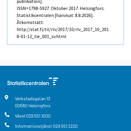
publikation].
ISSN=1798-5927.
Oktober
2017. Helsingfors:
Statistikcentralen [hänvisat: 8.8.2026].
Åtkomstsätt:
http://stat.fi/til/rlv/2017/10/rlv_2017_10_201
8-01-12_tie_001_sv.html
Verkstadsgatan
13
00580
Helsingfors
Växel
029 551 1000
Informationstjänst
029 551 2220