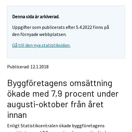
a
a
r
r
e
e
Denna sida är arkiverad.
m
m
Uppgifter som publicerats efter 5.4.2022 finns på
o
o
v
v
den förnyade webbplatsen.
i
i
Gå till den nya statistiksidan.
n
n
g
g
t
t
o
o
Publicerad: 12.1.2018
a
a
n
n
Byggföretagens omsättning
o
o
t
t
ökade med 7,9 procent under
h
h
e
e
augusti-oktober från året
r
r
s
s
innan
e
e
r
r
Enligt Statistikcentralen ökade byggföretagens
v
v