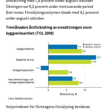
omsättning med 7,9 procent under augusti-oktober.
i
i
Ökningen var 9,2 procent under motsvarande period
c
c
e
e
året innan. Försäljningsvolymen ökade med 4,1 procent
.
.
under augusti-oktober.
Tremånaders årsförändring av omsättningen inom
byggverksamhet (TOL 2008)
Volymindexet för företagens försäljning beräknas