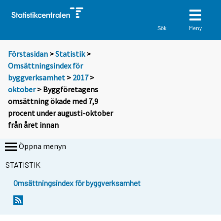
Meny
Sök
Förstasidan
>
Statistik
>
Omsättningsindex för
byggverksamhet
>
2017
>
oktober
> Byggföretagens
omsättning ökade med 7,9
procent under augusti-oktober
från året innan
Öppna menyn
STATISTIK
Omsättningsindex för byggverksamhet
Y
Y
o
o
u
u