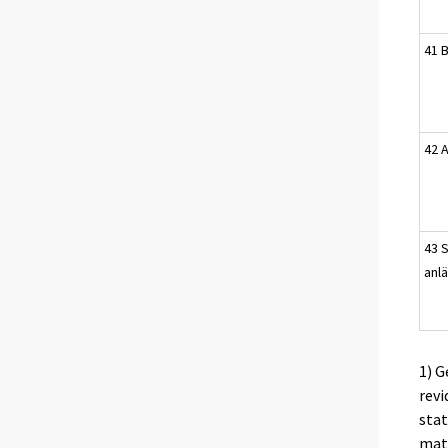
41 
42 
43 
anl
1) G
revi
stat
mate