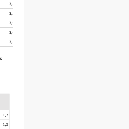
-3,3
3,5
3,9
3,0
3,3
es
a
1,7
1,3