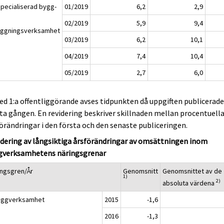
Specialiserad bygg-
01/2019
6,2
2,9
02/2019
5,9
9,4
äggningsverksamhet
03/2019
6,2
10,1
04/2019
7,4
10,4
05/2019
2,7
6,0
ed 1:a offentliggörande avses tidpunkten då uppgiften publicerad
ta gången. En revidering beskriver skillnaden mellan procentuell
örändringar i den första och den senaste publiceringen.
dering av långsiktiga årsförändringar av omsättningen inom
gverksamhetens näringsgrenar
ingsgren/År
Genomsnitt
Genomsnittet av de
1)
2)
absoluta värdena
yggverksamhet
2015
-1,6
2016
-1,3