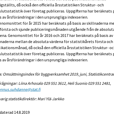
igställts, då också den officiella årsstatistiken Struktur- och
lutsstatistik över företag publiceras. Uppgifterna har beräknats 
s av årsförändringar i den ursprungliga indexserien.
enomsnittet för år 2015 har beräknats på basis av skillnaderna m
första och sjunde publiceringsmånaden utgående från de absolut
ena. Genomsnittet för år 2016 och 2017 har beräknats på basis av
lnaderna mellan de absoluta värdena för statistikårets första och 
ikationsmånad, då också den officiella årsstatistiken Struktur- o
lutsstatistik över företag publiceras. Uppgifterna har beräknats 
s av årsförändringar i den ursprungliga indexserien.
a: Omsättningsindex för byggverksamhet 2019, juni, Statistikcentra
rågningar: Liina Arhosalo 029 551 3612, Heli Suonio 029 551 2481,
ennus.suhdanne@stat.fi
arig statistikdirektör: Mari Ylä-Jarkko
daterad 14.8.2019