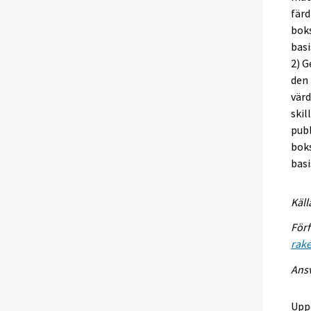
färd
boks
basi
2) G
den 
värd
skil
publ
boks
basi
Käll
Förf
rak
Ansv
Upp