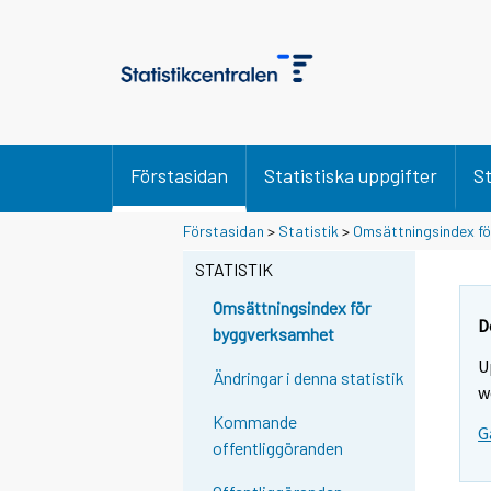
Förstasidan
Statistiska uppgifter
St
Förstasidan
>
Statistik
>
Omsättningsindex f
STATISTIK
Omsättningsindex för
D
byggverksamhet
U
Ändringar i denna statistik
w
Kommande
G
offentliggöranden