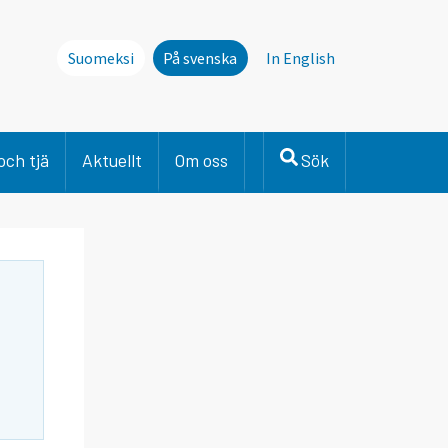
Suomeksi
På svenska
In English
och tjä
Aktuellt
Om oss
Sök