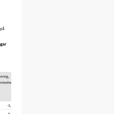
(på
ngar
ering,
entenhet
-3,2
0,0