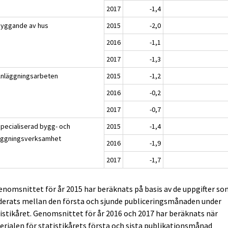
2017
-1,4
Byggande av hus
2015
-2,0
2016
-1,1
2017
-1,3
Anläggningsarbeten
2015
-1,2
2016
-0,2
2017
-0,7
Specialiserad bygg- och
2015
-1,4
äggningsverksamhet
2016
-1,9
2017
-1,7
enomsnittet för år 2015 har beräknats på basis av de uppgifter s
derats mellan den första och sjunde publiceringsmånaden under
istikåret. Genomsnittet för år 2016 och 2017 har beräknats när
rialen för statistikårets första och sista publikationsmånad