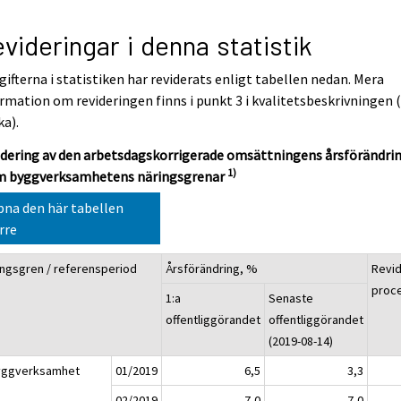
videringar i denna statistik
ifterna i statistiken har reviderats enligt tabellen nedan. Mera
rmation om revideringen finns i punkt 3 i kvalitetsbeskrivningen 
ka).
idering av den arbetsdagskorrigerade omsättningens årsförändri
1)
m byggverksamhetens näringsgrenar
na den här tabellen
rre
ingsgren / referensperiod
Årsförändring, %
Revid
proc
1:a
Senaste
offentliggörandet
offentliggörandet
(2019-08-14)
yggverksamhet
01/2019
6,5
3,3
02/2019
7,0
7,0