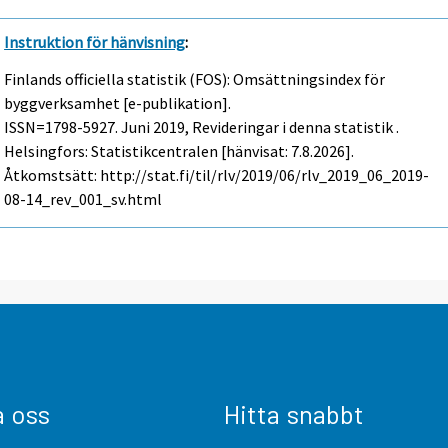
Instruktion för hänvisning
:
Finlands officiella statistik (FOS): Omsättningsindex för
byggverksamhet [e-publikation].
ISSN=1798-5927.
Juni
2019, Revideringar i denna statistik .
Helsingfors: Statistikcentralen [hänvisat: 7.8.2026].
Åtkomstsätt: http://stat.fi/til/rlv/2019/06/rlv_2019_06_2019-
08-14_rev_001_sv.html
a oss
Hitta snabbt