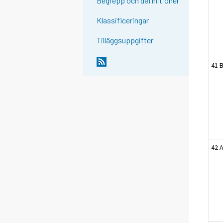
Begrepp och definitioner
Klassificeringar
Tilläggsuppgifter
41 
42 