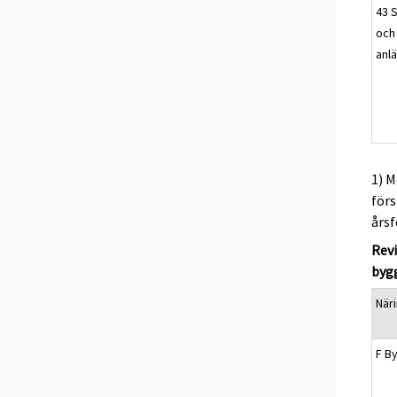
43 
och
anl
1) M
förs
årsf
Revi
byg
När
F B