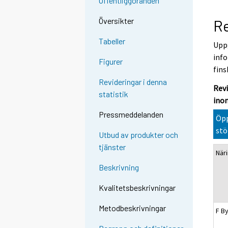
Offentliggöranden
Översikter
Re
Tabeller
Uppg
info
Figurer
fins
Revideringar i denna
Rev
statistik
ino
Pressmeddelanden
Öpp
stö
Utbud av produkter och
tjänster
När
Beskrivning
Kvalitetsbeskrivningar
Metodbeskrivningar
F B