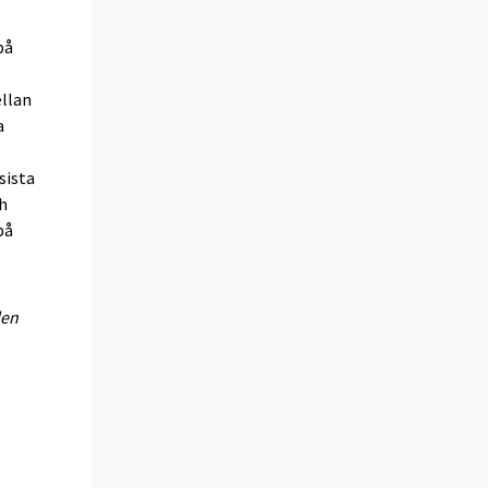
på
ellan
a
sista
ch
på
len