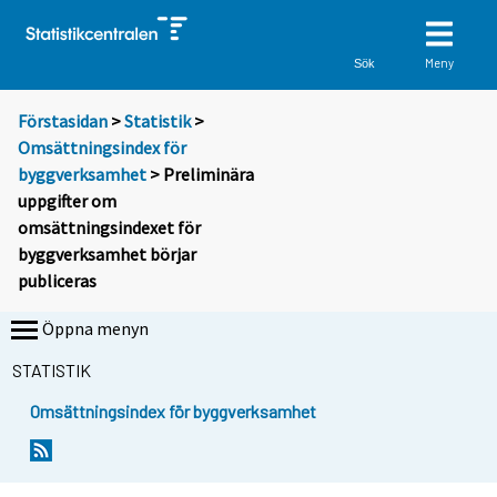
Meny
Sök
Förstasidan
>
Statistik
>
Omsättningsindex för
byggverksamhet
> Preliminära
uppgifter om
omsättningsindexet för
byggverksamhet börjar
publiceras
Öppna menyn
STATISTIK
Omsättningsindex för byggverksamhet
S
i