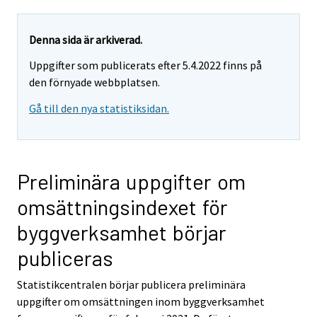
i
r
r
Denna sida är arkiverad.
y
Uppgifter som publicerats efter 5.4.2022 finns på
t
den förnyade webbplatsen.
t
o
Gå till den nya statistiksidan.
i
s
e
e
Preliminära uppgifter om
n
omsättningsindexet för
p
a
byggverksamhet börjar
l
publiceras
v
e
Statistikcentralen börjar publicera preliminära
l
uppgifter om omsättningen inom byggverksamhet
u