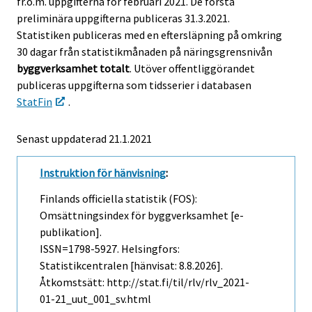
fr.o.m. uppgifterna för februari 2021. De första
u
preliminära uppgifterna publiceras 31.3.2021.
n
Statistiken publiceras med en eftersläpning på omkring
.
30 dagar från statistikmånaden på näringsgrensnivån
byggverksamhet totalt
. Utöver offentliggörandet
publiceras uppgifterna som tidsserier i databasen
StatFin
.
Senast uppdaterad 21.1.2021
Instruktion för hänvisning
:
Finlands officiella statistik (FOS):
Omsättningsindex för byggverksamhet [e-
publikation].
ISSN=1798-5927. Helsingfors:
Statistikcentralen [hänvisat: 8.8.2026].
Åtkomstsätt: http://stat.fi/til/rlv/rlv_2021-
01-21_uut_001_sv.html