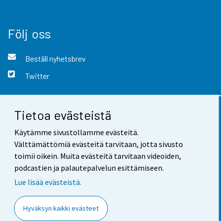
Följ oss
Beställ nyhetsbrev
Twitter
Tietoa evästeistä
Kontaktinformation
Käytämme sivustollamme evästeitä.
Respons
Välttämättömiä evästeitä tarvitaan, jotta sivusto
toimii oikein. Muita evästeitä tarvitaan videoiden,
Användarvillkor
podcastien ja palautepalvelun esittämiseen.
Dataskydd
Lue lisää evästeistä.
Tillgänglighet
Hyväksyn kaikki evästeet
Information om webbplatsen