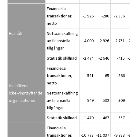
Financiella
transaktioner,
-1 526
-280
-2 336
-22
netto
Hushåll
Nettoanskaffning
av finansiella
-4 000
-2 926
-2 751
-2 56
tillgångar
Statistik skillnad
-2 474
-2 646
-415
-2 33
Financiella
transaktioner,
-521
65
866
2
netto
Hushållens
icke-vinstsyftande
Nettoanskaffning
organisationer
av finansiella
949
532
309
22
tillgångar
Statistik skillnad
1 470
467
-557
19
Financiella
transaktioner,
-10 773
-11 037
-9 783
-8 52