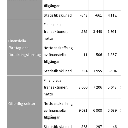
tillgångar
Statistik skillnad
-548
-661
4 112
31
Financiella
transaktioner,
-595
-3 449
1 951
-93
netto
Finansiella
företag och
Nettoanskaffning
försäkringsföretag
av finansiella
-11
506
1 357
-21
tillgångar
Statistik skillnad
584
3 955
-594
72
Financiella
transaktioner,
8 666
7 206
5 643
3 21
netto
Offentlig sektor
Nettoanskaffning
av finansiella
9 031
6 909
5 689
3 32
tillgångar
Statistik skillnad
365
-297
46
11