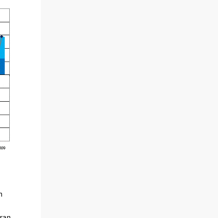
n
fran