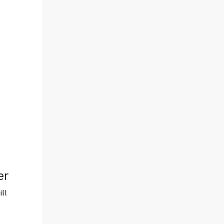
er
ill