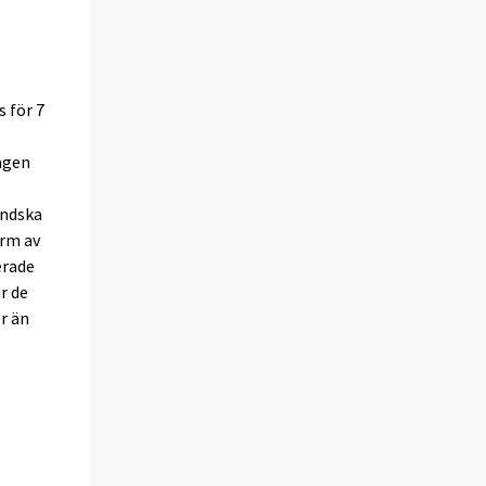
 för 7
agen
ändska
orm av
erade
ar de
r än