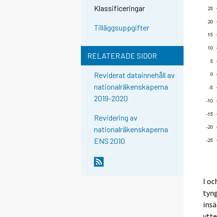
Klassificeringar
Tilläggsuppgifter
RELATERADE SIDOR
Reviderat datainnehåll av
nationalräkenskaperna
2019-2020
Revidering av
nationalräkenskaperna
ENS 2010
I oc
tyng
insä
ytte