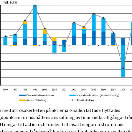
h med att osäkerheten på aktiemarknaden lättade flyttades
dpunkten för hushållens anskaffning av finansiella tillgångar frå
ttningar till aktier och fonder. Till insättningarna strömmade
rligare pengar från hushållen för bara 1 miljarder euro, medan sif