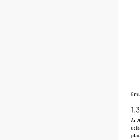
Emis
1.
År 2
utlä
plac