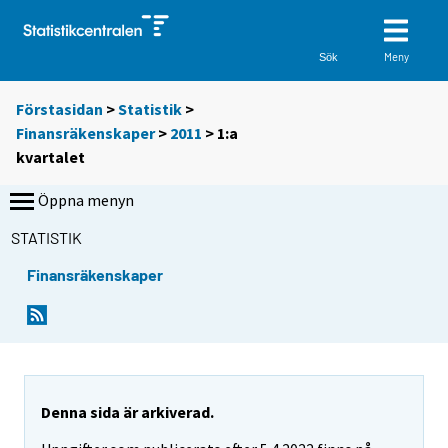
Meny
Sök
Förstasidan
>
Statistik
>
Finansräkenskaper
>
2011
>
1:a
kvartalet
Öppna menyn
STATISTIK
Finansräkenskaper
Denna sida är arkiverad.