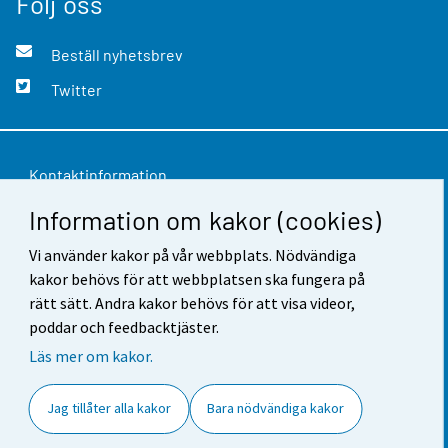
Följ oss
Beställ nyhetsbrev
Twitter
Kontaktinformation
Information om kakor (cookies)
Respons
Vi använder kakor på vår webbplats. Nödvändiga
Användarvillkor
kakor behövs för att webbplatsen ska fungera på
Dataskydd
rätt sätt. Andra kakor behövs för att visa videor,
poddar och feedbacktjäster.
Tillgänglighet
Läs mer om kakor.
Information om webbplatsen
Jag tillåter alla kakor
Bara nödvändiga kakor
Cookie-inställningar