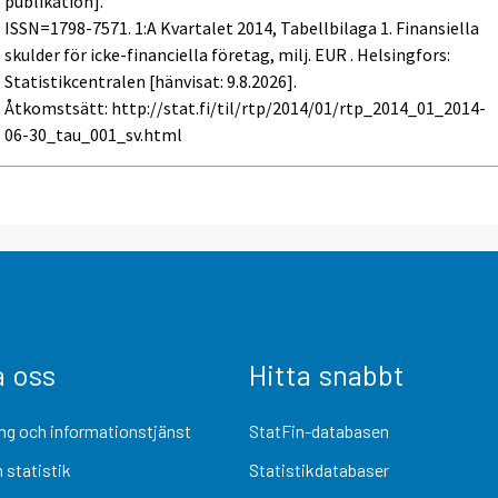
publikation].
ISSN=1798-7571.
1:a Kvartalet
2014, Tabellbilaga 1. Finansiella
skulder för icke-financiella företag, milj. EUR . Helsingfors:
Statistikcentralen [hänvisat: 9.8.2026].
Åtkomstsätt: http://stat.fi/til/rtp/2014/01/rtp_2014_01_2014-
06-30_tau_001_sv.html
a oss
Hitta snabbt
ng och informationstjänst
StatFin-databasen
 statistik
Statistikdatabaser