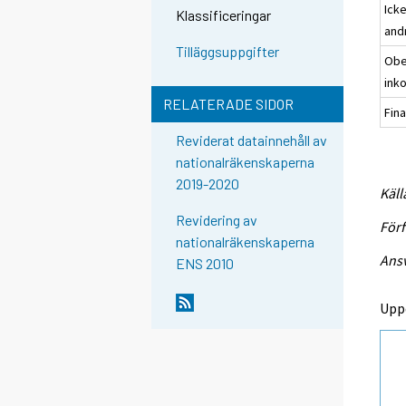
Ick
Klassificeringar
and
Tilläggsuppgifter
Obe
ink
RELATERADE SIDOR
Fina
Reviderat datainnehåll av
nationalräkenskaperna
2019-2020
Käll
Revidering av
Förf
nationalräkenskaperna
Ansv
ENS 2010
Upp