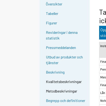
Översikter
Ta
Tabeller
ic
Figurer
Öpp
Revideringar i denna
stö
statistik
Ins
Pressmeddelanden
Utbud av produkter och
Fina
tjänster
Pen
Beskrivning
Mas
Kvalitetsbeskrivningar
Fina
Metodbeskrivningar
Lån
Begrepp och definitioner
Not