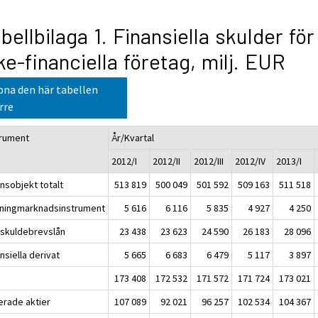
bellbilaga 1. Finansiella skulder för
ke-financiella företag, milj. EUR
na den här tabellen
rre
trument
År/Kvartal
2012/I
2012/II
2012/III
2012/IV
2013/I
nsobjekt totalt
513 819
500 049
501 592
509 163
511 518
ningmarknadsinstrument
5 616
6 116
5 835
4 927
4 250
skuldebrevslån
23 438
23 623
24 590
26 183
28 096
nsiella derivat
5 665
6 683
6 479
5 117
3 897
173 408
172 532
171 572
171 724
173 021
erade aktier
107 089
92 021
96 257
102 534
104 367