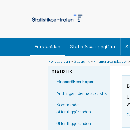
Förstasidan
Statistiska uppgifter
St
Förstasidan
>
Statistik
>
Finansräkenskaper
STATISTIK
Finansräkenskaper
D
Ändringar i denna statistik
U
w
Kommande
offentliggöranden
G
Offentliggöranden