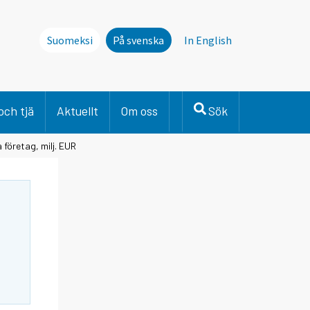
Suomeksi
På svenska
In English
och tjä
Aktuellt
Om oss
Sök
a företag, milj. EUR