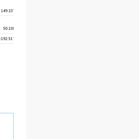
149 237
149 837
151 382
152 746
50 238
47 585
48 088
47 943
-192 517
-206 277
-209 267
-207 520