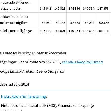
e noterade aktier och
ra ägarandelar
145 642
145 929
144 386
146 584
147 358
talda/förutbetalda
omster och utgifter
52 961
53 145
52 473
52 094
50 529
nsiella nettotillgångar
-196 120
-182 801
-180 074
-182 682
-188 118
a: Finansräkenskaper, Statistikcentralen
rågningar: Saara Roine 029 551 2922,
rahoitus.tilinpito@stat.fi
arig statistikdirektör: Leena Storgårds
daterad 30.6.2014
Instruktion för hänvisning
:
Finlands officiella statistik (FOS): Finansräkenskaper [e-