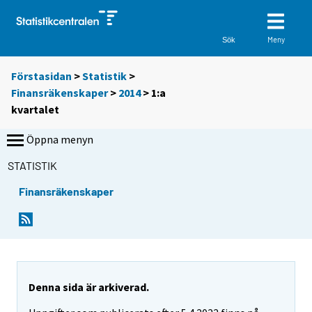
Meny
Sök
Förstasidan
>
Statistik
>
Finansräkenskaper
>
2014
>
1:a
kvartalet
Öppna menyn
STATISTIK
Finansräkenskaper
Denna sida är arkiverad.