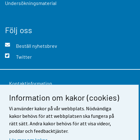
Undersökningsmaterial
Följ oss
Beställ nyhetsbrev
Twitter
Kontaktinformation
Information om kakor (cookies)
Respons
Vi använder kakor på vår webbplats. Nödvändiga
Användarvillkor
kakor behövs för att webbplatsen ska fungera på
Dataskydd
rätt sätt. Andra kakor behövs för att visa videor,
poddar och feedbacktjäster.
Tillgänglighet
Läs mer om kakor.