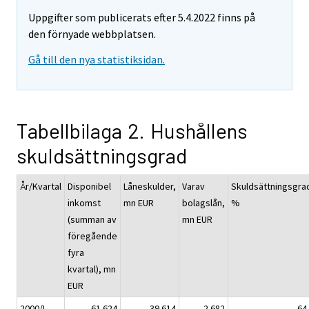
Uppgifter som publicerats efter 5.4.2022 finns på
den förnyade webbplatsen.
Gå till den nya statistiksidan.
Tabellbilaga 2. Hushållens
skuldsättningsgrad
År/Kvartal
Disponibel
Låneskulder,
Varav
Skuldsättningsgra
inkomst
mn EUR
bolagslån,
%
(summan av
mn EUR
föregående
fyra
kvartal), mn
EUR
2000/I
61 624
39 614
2 682
64