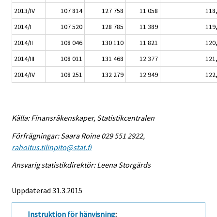
2013/IV
107 814
127 758
11 058
118
2014/I
107 520
128 785
11 389
119
2014/II
108 046
130 110
11 821
120
2014/III
108 011
131 468
12 377
121
2014/IV
108 251
132 279
12 949
122
Källa: Finansräkenskaper, Statistikcentralen
Förfrågningar: Saara Roine 029 551 2922,
rahoitus.tilinpito@stat.fi
Ansvarig statistikdirektör: Leena Storgårds
Uppdaterad 31.3.2015
Instruktion för hänvisning
: