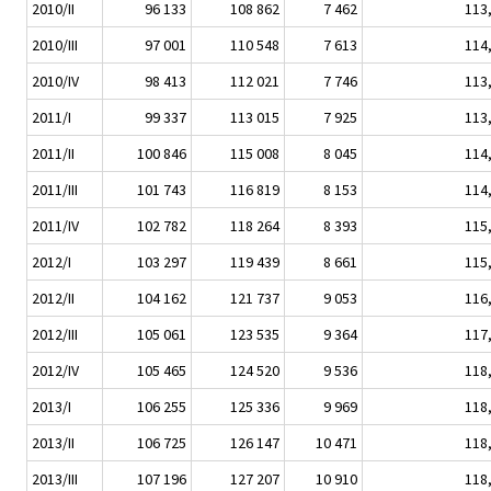
2010/II
96 133
108 862
7 462
113
2010/III
97 001
110 548
7 613
114
2010/IV
98 413
112 021
7 746
113
2011/I
99 337
113 015
7 925
113
2011/II
100 846
115 008
8 045
114
2011/III
101 743
116 819
8 153
114
2011/IV
102 782
118 264
8 393
115
2012/I
103 297
119 439
8 661
115
2012/II
104 162
121 737
9 053
116
2012/III
105 061
123 535
9 364
117
2012/IV
105 465
124 520
9 536
118
2013/I
106 255
125 336
9 969
118
2013/II
106 725
126 147
10 471
118
2013/III
107 196
127 207
10 910
118