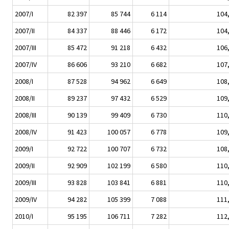
2007/I
82 397
85 744
6 114
104
2007/II
84 337
88 446
6 172
104
2007/III
85 472
91 218
6 432
106
2007/IV
86 606
93 210
6 682
107
2008/I
87 528
94 962
6 649
108
2008/II
89 237
97 432
6 529
109
2008/III
90 139
99 409
6 730
110
2008/IV
91 423
100 057
6 778
109
2009/I
92 722
100 707
6 732
108
2009/II
92 909
102 199
6 580
110
2009/III
93 828
103 841
6 881
110
2009/IV
94 282
105 399
7 088
111
2010/I
95 195
106 711
7 282
112