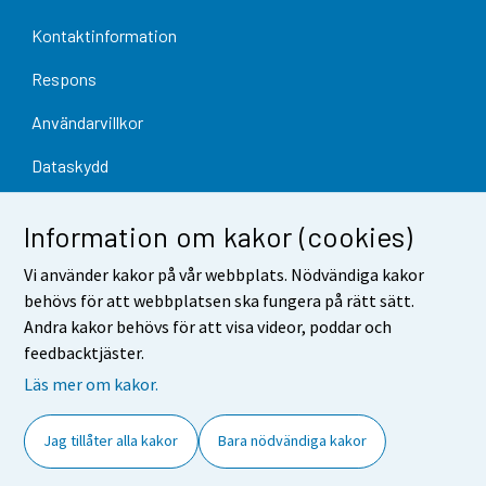
Kontaktinformation
Respons
Användarvillkor
Dataskydd
Tillgänglighet
Information om kakor (cookies)
Information om webbplatsen
Vi använder kakor på vår webbplats. Nödvändiga kakor
Cookie-inställningar
behövs för att webbplatsen ska fungera på rätt sätt.
Andra kakor behövs för att visa videor, poddar och
feedbacktjäster.
Läs mer om kakor.
Jag tillåter alla kakor
Bara nödvändiga kakor