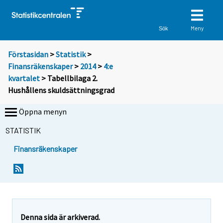
Meny
Sök
Förstasidan
>
Statistik
>
Finansräkenskaper
>
2014
>
4:e
kvartalet
> Tabellbilaga 2.
Hushållens skuldsättningsgrad
Öppna menyn
STATISTIK
Finansräkenskaper
Denna sida är arkiverad.