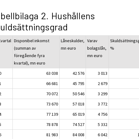
bellbilaga 2. Hushållens
uldsättningsgrad
Kvartal
Disponibel inkomst
Låneskulder,
Varav
Skuldsättnings
(summan av
mn euro
bolagslån,
%
föregående fyra
mn euro
kvartal), mn euro
0
63 038
42 576
3 013
1
66 681
45 795
2 679
2
70 072
50 546
3 299
3
73 670
57 018
3 772
4
77 139
65 019
4 756
5
78 878
74 527
5 332
6
81 983
84 008
6 042