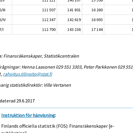
/III
111 507
141 801
16 260
6/IV
112 347
142 619
16 693
7/I
112 700
143 236
17 144
a: Finansräkenskaper, Statistikcentralen
rågningar: Henna Laasonen 029 551 3303, Peter Parkkonen 029 551
1,
rahoitus.tilinpito@stat.fi
arig statistikdirektör: Ville Vertanen
daterad 29.6.2017
Instruktion för hänvisning
:
Finlands officiella statistik (FOS): Finansräkenskaper [e-