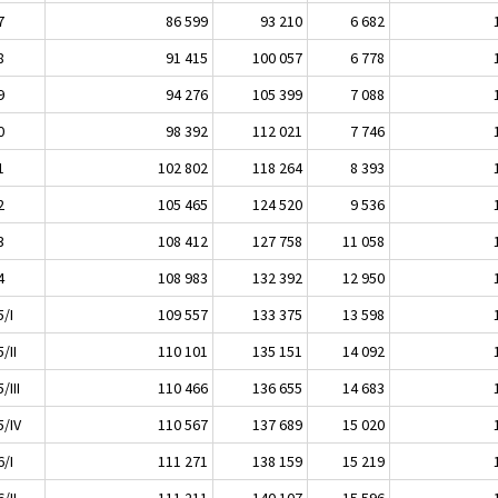
7
86 599
93 210
6 682
8
91 415
100 057
6 778
9
94 276
105 399
7 088
0
98 392
112 021
7 746
1
102 802
118 264
8 393
2
105 465
124 520
9 536
3
108 412
127 758
11 058
4
108 983
132 392
12 950
5/I
109 557
133 375
13 598
/II
110 101
135 151
14 092
/III
110 466
136 655
14 683
5/IV
110 567
137 689
15 020
6/I
111 271
138 159
15 219
/II
111 211
140 107
15 596