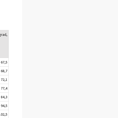
grad,
67,5
68,7
72,1
77,4
84,3
94,5
102,5