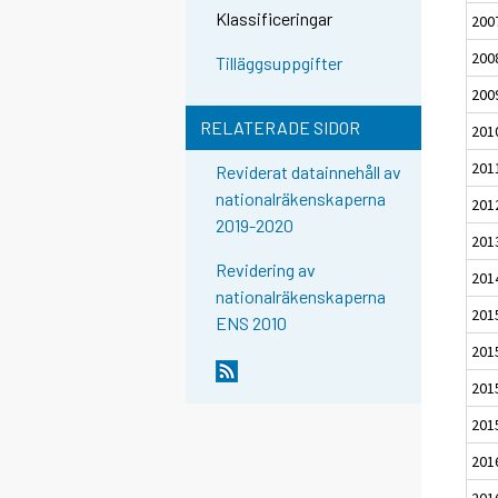
Klassificeringar
200
200
Tilläggsuppgifter
200
RELATERADE SIDOR
201
201
Reviderat datainnehåll av
nationalräkenskaperna
201
2019-2020
201
Revidering av
201
nationalräkenskaperna
201
ENS 2010
2015
2015
201
201
2016