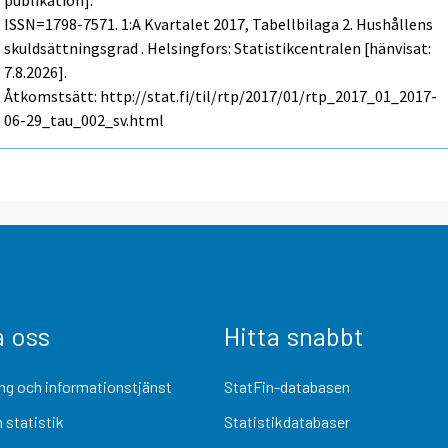
publikation].
ISSN=1798-7571.
1:a Kvartalet
2017, Tabellbilaga 2. Hushållens
skuldsättningsgrad . Helsingfors: Statistikcentralen [hänvisat:
7.8.2026].
Åtkomstsätt: http://stat.fi/til/rtp/2017/01/rtp_2017_01_2017-
06-29_tau_002_sv.html
a oss
Hitta snabbt
ng och informationstjänst
StatFin-databasen
 statistik
Statistikdatabaser