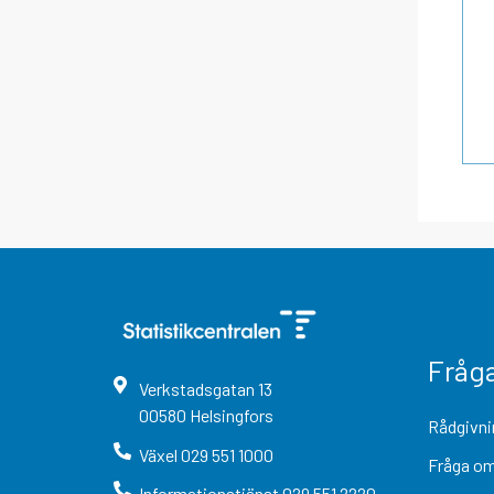
Fråg
Verkstadsgatan
13
00580
Helsingfors
Rådgivni
Växel
029 551 1000
Fråga om
Informationstjänst
029 551 2220