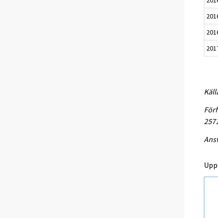
2016
201
201
Käll
Förf
257
Ansv
Upp