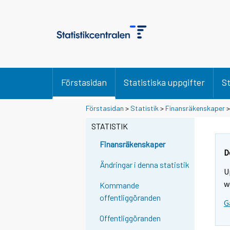
Förstasidan
Statistiska uppgifter
St
Förstasidan
>
Statistik
>
Finansräkenskaper
STATISTIK
Finansräkenskaper
D
Ändringar i denna statistik
U
w
Kommande
offentliggöranden
G
Offentliggöranden