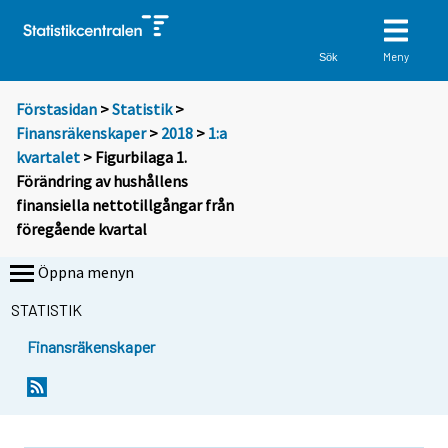
Meny
Sök
Förstasidan
>
Statistik
>
Finansräkenskaper
>
2018
>
1:a
kvartalet
> Figurbilaga 1.
Förändring av hushållens
finansiella nettotillgångar från
föregående kvartal
Öppna menyn
STATISTIK
Finansräkenskaper