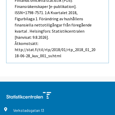
Finlands officiella statistik (FOS):
Finansräkenskaper [e-publikation].
ISSN=1798-7571.
1:a Kvartalet
2018,
Figurbilaga 1. Förändring av hushållens
finansiella nettotillgångar från föregående
kvartal . Helsingfors: Statistikcentralen
[hänvisat: 9.8.2026].
Åtkomstsätt:
http://stat.fi/til/rtp/2018/01/rtp_2018_01_20
18-06-28_kuv_001_sv.html
Verkstadsgatan
13