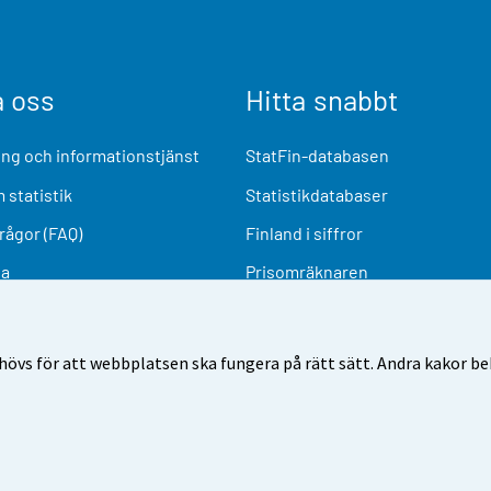
a oss
Hitta snabbt
ng och informationstjänst
StatFin-databasen
 statistik
Statistikdatabaser
frågor (FAQ)
Finland i siffror
ia
Prisomräknaren
Kommande publiceringar
Undersökningsmaterial
övs för att webbplatsen ska fungera på rätt sätt. Andra kakor behö
nvändarvillkor
Dataskydd
Tillgänglighet
Information o