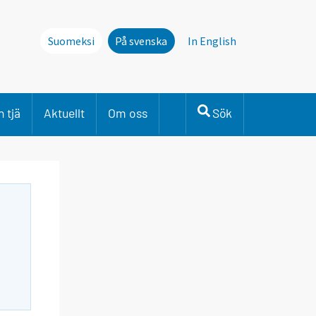
Suomeksi
På svenska
In English
 tjä
Aktuellt
Om oss
Sök