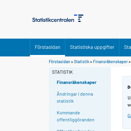
Förstasidan
Statistiska uppgifter
Sta
Förstasidan
>
Statistik
>
Finansräkenskaper
STATISTIK
Finansräkenskaper
D
Ändringar i denna
U
statistik
w
Kommande
G
offentliggöranden