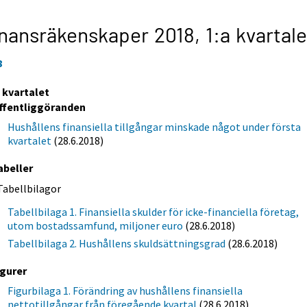
nansräkenskaper 2018,
1:a kvartale
8
a kvartalet
ffentliggöranden
Hushållens finansiella tillgångar minskade något under första
kvartalet
(28.6.2018)
abeller
Tabellbilagor
Tabellbilaga 1. Finansiella skulder för icke-financiella företag,
utom bostadssamfund, miljoner euro
(28.6.2018)
Tabellbilaga 2. Hushållens skuldsättningsgrad
(28.6.2018)
igurer
Figurbilaga 1. Förändring av hushållens finansiella
nettotillgångar från föregående kvartal
(28.6.2018)