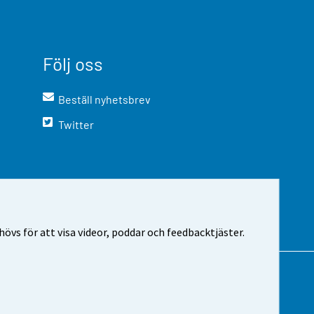
Följ oss
Beställ nyhetsbrev
Twitter
vs för att visa videor, poddar och feedbacktjäster.
m webbplatsen
Cookie-inställningar