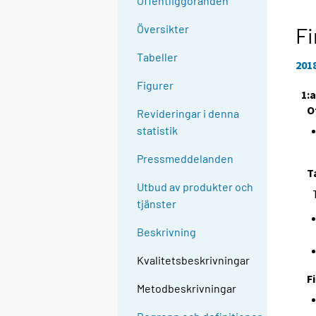
Offentliggöranden
Översikter
Fi
Tabeller
201
Figurer
1:
O
Revideringar i denna
statistik
Pressmeddelanden
T
Utbud av produkter och
tjänster
Beskrivning
Kvalitetsbeskrivningar
F
Metodbeskrivningar