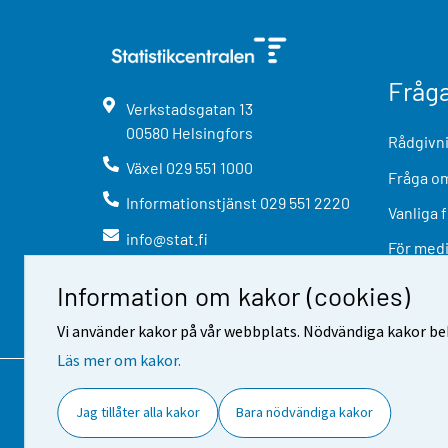
Fråg
Verkstadsgatan
13
00580
Helsingfors
Rådgivni
Växel
029 551 1000
Fråga om
Informationstjänst
029 551 2220
Vanliga 
info@stat.fi
För med
Information om kakor (cookies)
Vi använder kakor på vår webbplats. Nödvändiga kakor beh
Läs mer om kakor.
Kontaktinformation
Respons
A
Jag tillåter alla kakor
Bara nödvändiga kakor