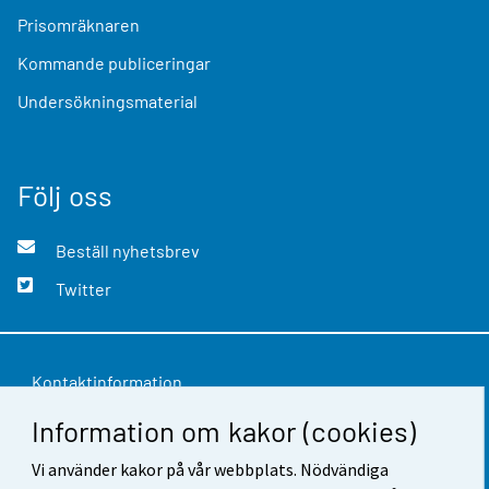
Prisomräknaren
Kommande publiceringar
Undersökningsmaterial
Följ oss
Beställ nyhetsbrev
Twitter
Kontaktinformation
Information om kakor (cookies)
Respons
Användarvillkor
Vi använder kakor på vår webbplats. Nödvändiga