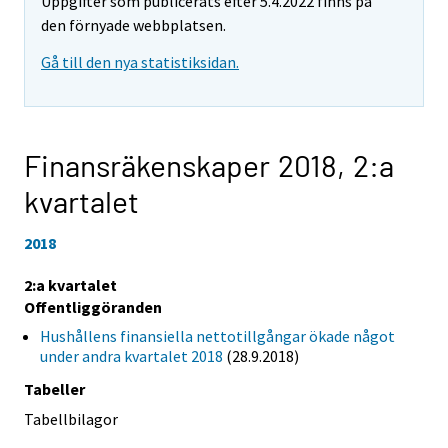
Uppgifter som publicerats efter 5.4.2022 finns på
den förnyade webbplatsen.
Gå till den nya statistiksidan.
Finansräkenskaper 2018,
2:a
kvartalet
2018
2:a kvartalet
Offentliggöranden
Hushållens finansiella nettotillgångar ökade något
under andra kvartalet 2018
(28.9.2018)
Tabeller
Tabellbilagor