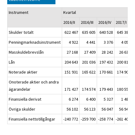
Instrument
Kvartal
2016/II
2016/III
2016/IV
2017/I
2
Skulder totalt
622 467
635 605
640 528
645 381
Penningmarknadsinstrument
4 922
4 441
3 376
4 051
Masskuldebrevslån
27 168
27 409
28 242
26 630
Lån
204 643
201 036
197 432
200 815
Noterade aktier
151 931
165 622
170 661
174 900
Onoterade aktier och andra
ägarandelar
171 427
174 574
179 443
180 555
Finansiella derivat
6 274
6 400
5 327
1 486
Övriga skulder
56 102
56 123
56 047
56 944
Finansiella nettotillgångar
-240 772
-259 700
-258 774
-261 406