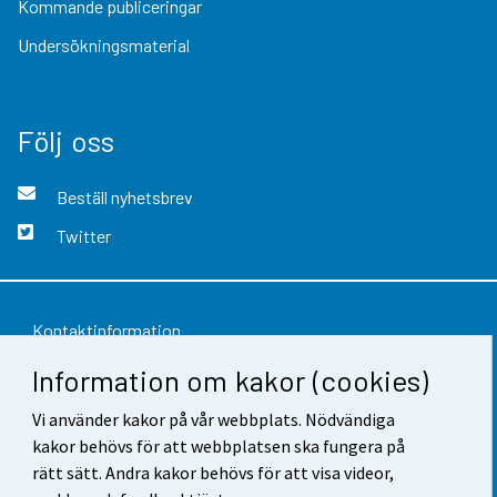
Kommande publiceringar
Undersökningsmaterial
Följ oss
Beställ nyhetsbrev
Twitter
Kontaktinformation
Information om kakor (cookies)
Respons
Vi använder kakor på vår webbplats. Nödvändiga
Användarvillkor
kakor behövs för att webbplatsen ska fungera på
Dataskydd
rätt sätt. Andra kakor behövs för att visa videor,