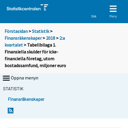
Meny
Sök
Förstasidan
>
Statistik
>
Finansräkenskaper
>
2018
>
2:a
kvartalet
> Tabellbilaga 1.
Finansiella skulder för icke-
financiella företag, utom
bostadssamfund, miljoner euro
Öppna menyn
STATISTIK
Finansräkenskaper