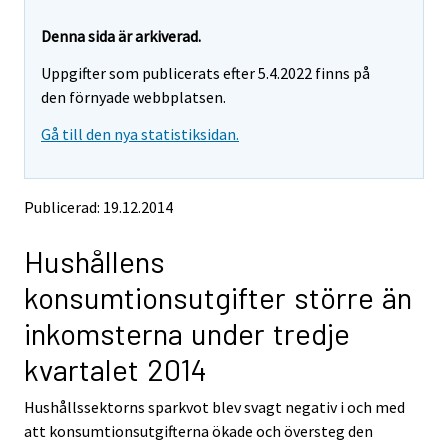
r
r
e
e
Denna sida är arkiverad.
m
m
Uppgifter som publicerats efter 5.4.2022 finns på
o
o
v
v
den förnyade webbplatsen.
i
i
Gå till den nya statistiksidan.
n
n
g
g
t
t
o
o
Publicerad: 19.12.2014
a
a
n
n
Hushållens
o
o
t
t
konsumtionsutgifter större än
h
h
e
e
inkomsterna under tredje
r
r
s
s
kvartalet 2014
e
e
r
r
Hushållssektorns sparkvot blev svagt negativ i och med
v
v
att konsumtionsutgifterna ökade och översteg den
i
i