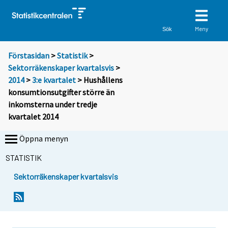
Meny
Sök
Förstasidan
>
Statistik
>
Sektorräkenskaper kvartalsvis
>
2014
>
3:e kvartalet
> Hushållens
konsumtionsutgifter större än
inkomsterna under tredje
kvartalet 2014
Öppna menyn
STATISTIK
Sektorräkenskaper kvartalsvis
Y
Y
o
o
u
u
a
a