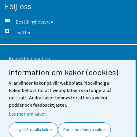
Följ oss
Beställ nyhetsbrev
Twitter
Kontaktinformation
Information om kakor (cookies)
Respons
Vi använder kakor på vår webbplats. Nödvändiga
Användarvillkor
kakor behövs för att webbplatsen ska fungera på
Dataskydd
rätt sätt. Andra kakor behövs för att visa videor,
poddar och feedbacktjäster.
Tillgänglighet
Läs mer om kakor.
Information om webbplatsen
Jag tillåter alla kakor
Bara nödvändiga kakor
Cookie-inställningar